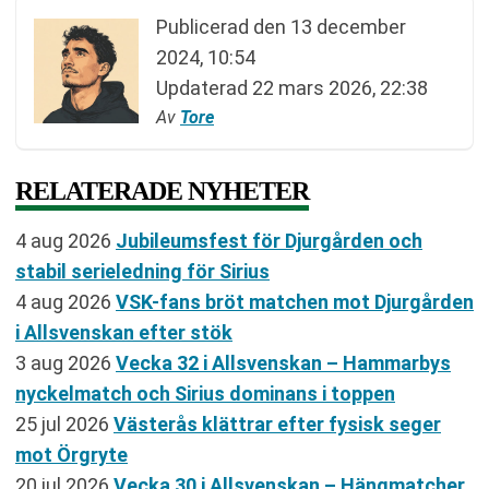
Publicerad den
13 december
2024, 10:54
Updaterad
22 mars 2026, 22:38
Av
Tore
RELATERADE NYHETER
4 aug 2026
Jubileumsfest för Djurgården och
stabil serieledning för Sirius
4 aug 2026
VSK-fans bröt matchen mot Djurgården
i Allsvenskan efter stök
3 aug 2026
Vecka 32 i Allsvenskan – Hammarbys
nyckelmatch och Sirius dominans i toppen
25 jul 2026
Västerås klättrar efter fysisk seger
mot Örgryte
20 jul 2026
Vecka 30 i Allsvenskan – Hängmatcher