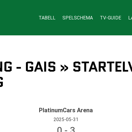
TABELL
SPELSCHEMA
TV-GUIDE
L
G - GAIS » STARTEL
G
PlatinumCars Arena
2025-05-31
0 - 3