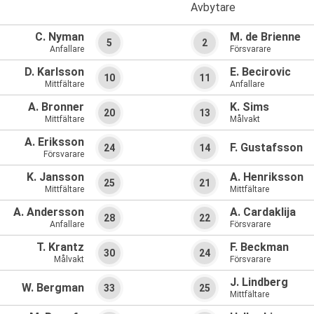
Avbytare
C. Nyman
M. de Brienne
5
2
Anfallare
Försvarare
D. Karlsson
E. Becirovic
10
11
Mittfältare
Anfallare
A. Bronner
K. Sims
20
13
Mittfältare
Målvakt
A. Eriksson
F. Gustafsson
24
14
Försvarare
K. Jansson
A. Henriksson
25
21
Mittfältare
Mittfältare
A. Andersson
A. Cardaklija
28
22
Anfallare
Försvarare
T. Krantz
F. Beckman
30
24
Målvakt
Försvarare
J. Lindberg
W. Bergman
33
25
Mittfältare