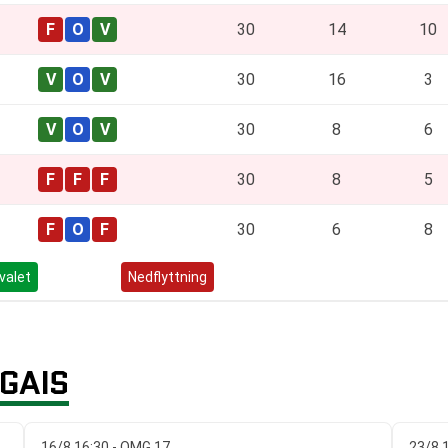
30
14
10
30
16
3
30
8
6
30
8
5
30
6
8
valet
Kvalspel
Nedflyttning
GAIS
16/8 16:30 - OMG 17
23/8 