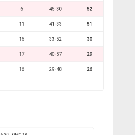
6
45-30
52
11
41-33
51
16
33-52
30
17
40-57
29
16
29-48
26
16:30 - OMG 18