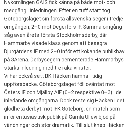
Nykomlingen GAIS fick känna på både mot- och
medgång i inledningen. Efter en tuff start tog
Göteborgslaget sin första allsvenska seger i tredje
omgången, 2–0 mot Degerfors IF. Samma omgång
såg även årets första Stockholmsderby, där
Hammarby visade klass genom att besegra
Djurgårdens IF med 2–0 inför ett kokande publikhav
på 3Arena. Derbysegern cementerade Hammarbys
starka inledning med tre raka vinster.
Vi har också sett BK Häcken hamna i tidig
uppförsbacke. Göteborgslaget föll oväntat mot
Östers IF och Mjällby AIF (0–2 respektive 0–3) i de
inledande omgångarna​. Dock reste sig Häcken i det
glödheta derbyt mot IFK Göteborg, en match som
inför entusiastisk publik på Gamla Ullevi bjöd på
vändningar och stor dramatik​. Till slut knep Häcken