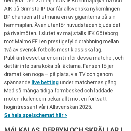
derbyna. Den 25 maj möts IF Brommapojkarna och
AIK på Grimsta IP. Där får allsvenska nykomlingen
BP chansen att utmana en av giganterna på sin
hemmaplan. Även utanför huvudstaden bjuds det
på rivalmöten. I slutet av maj ställs IFK Göteborg
mot Malmö FF i en prestigefylld drabbning mellan
två av svensk fotbolls mest klassiska lag.
Publikintresset är enormt inför dessa matcher, och
det lär inte bara koka på läktarna. Fansen följer
dramatiken noga – på plats, via TV och genom
spännande
live betting
under matchernas gång.
Med så många tidiga formbesked och laddade
möten i kalendern pekar allt mot en fortsatt
högintressant vår i Allsvenskan 2025.
Se hela spelschemat här >
MÅLKALAS, DERBYN OCH SKRÄLLAR I