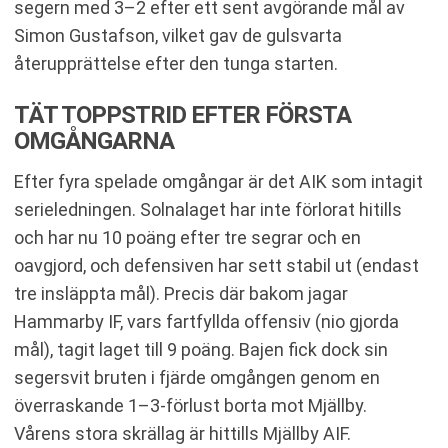
segern med 3–2 efter ett sent avgörande mål av
Simon Gustafson, vilket gav de gulsvarta
återupprättelse efter den tunga starten.
TÄT TOPPSTRID EFTER FÖRSTA
OMGÅNGARNA
Efter fyra spelade omgångar är det AIK som intagit
serieledningen. Solnalaget har inte förlorat hitills
och har nu 10 poäng efter tre segrar och en
oavgjord, och defensiven har sett stabil ut (endast
tre insläppta mål). Precis där bakom jagar
Hammarby IF, vars fartfyllda offensiv (nio gjorda
mål), tagit laget till 9 poäng​. Bajen fick dock sin
segersvit bruten i fjärde omgången genom en
överraskande 1–3-förlust borta mot Mjällby​.
Vårens stora skrällag är hittills Mjällby AIF.