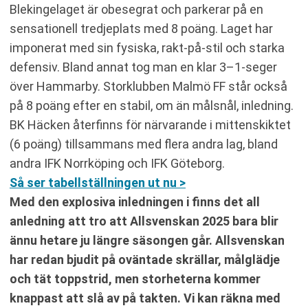
Blekingelaget är obesegrat och parkerar på en
sensationell tredjeplats med 8 poäng​. Laget har
imponerat med sin fysiska, rakt-på-stil och starka
defensiv. Bland annat tog man en klar 3–1-seger
över Hammarby. Storklubben Malmö FF står också
på 8 poäng efter en stabil, om än målsnål, inledning.
BK Häcken återfinns för närvarande i mittenskiktet
(6 poäng) tillsammans med flera andra lag, bland
andra IFK Norrköping och IFK Göteborg​.
Så ser tabellställningen ut nu >
Med den explosiva inledningen i finns det all
anledning att tro att Allsvenskan 2025 bara blir
ännu hetare ju längre säsongen går. Allsvenskan
har redan bjudit på oväntade skrällar, målglädje
och tät toppstrid, men storheterna kommer
knappast att slå av på takten. Vi kan räkna med