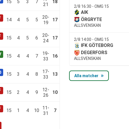
15
5
3
7
18
21
2/8 16:30 - OMG 15
AIK
20-
ÖRGRYTE
14
4
5
5
17
19
ALLSVENSKAN
20-
15
4
5
6
17
2/8 14:00 - OMG 15
24
IFK GÖTEBORG
DEGERFORS
19-
15
4
4
7
16
33
ALLSVENSKAN
17-
15
3
4
8
13
Alla matcher
33
12-
15
2
4
9
10
26
11-
15
1
4
10
7
31