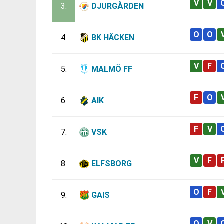
3.
DJURGÅRDEN
4.
BK HÄCKEN
5.
MALMÖ FF
6.
AIK
7.
VSK
8.
ELFSBORG
9.
GAIS