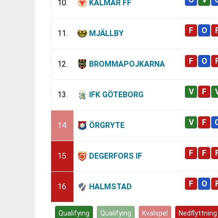
10.
KALMAR FF
11.
MJÄLLBY
12.
BROMMAPOJKARNA
13.
IFK GÖTEBORG
14.
ÖRGRYTE
15.
DEGERFORS IF
16.
HALMSTAD
Qualifying
Qualifying
Kvalspel
Nedflyttning