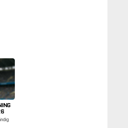
NING
26
ändig