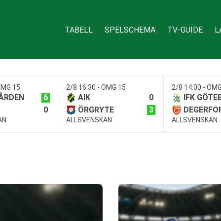
TABELL
SPELSCHEMA
TV-GUIDE
L
 OMG 15
2/8 16:30 - OMG 15
2/8 14:00 - OM
6
0
ÅRDEN
AIK
IFK GÖTE
0
3
ÖRGRYTE
DEGERFO
AN
ALLSVENSKAN
ALLSVENSKAN