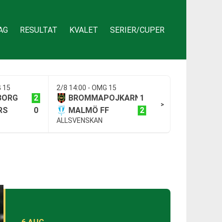
AG
RESULTAT
KVALET
SERIER/CUPER
G 15
2/8 14:00 - OMG 15
2
1
BORG
BROMMAPOJKARNA
>
0
2
RS
MALMÖ FF
ALLSVENSKAN