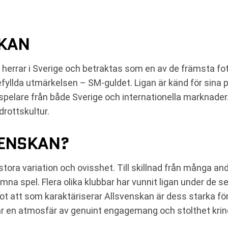
SKAN
 herrar i Sverige och betraktas som en av de främsta fot
efyllda utmärkelsen – SM-guldet. Ligan är känd för sina
spelare från både Sverige och internationella marknade
drottskultur.
VENSKAN?
a variation och ovisshet. Till skillnad från många andra 
na spel. Flera olika klubbar har vunnit ligan under de s
t att som karaktäriserar Allsvenskan är dess starka för
ar en atmosfär av genuint engagemang och stolthet krin