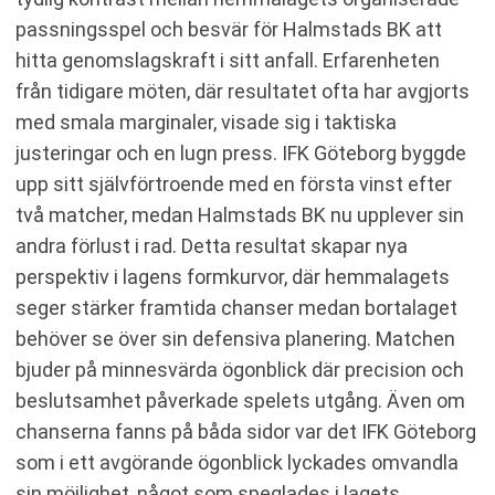
passningsspel och besvär för Halmstads BK att
hitta genomslagskraft i sitt anfall. Erfarenheten
från tidigare möten, där resultatet ofta har avgjorts
med smala marginaler, visade sig i taktiska
justeringar och en lugn press. IFK Göteborg byggde
upp sitt självförtroende med en första vinst efter
två matcher, medan Halmstads BK nu upplever sin
andra förlust i rad. Detta resultat skapar nya
perspektiv i lagens formkurvor, där hemmalagets
seger stärker framtida chanser medan bortalaget
behöver se över sin defensiva planering. Matchen
bjuder på minnesvärda ögonblick där precision och
beslutsamhet påverkade spelets utgång. Även om
chanserna fanns på båda sidor var det IFK Göteborg
som i ett avgörande ögonblick lyckades omvandla
sin möjlighet, något som speglades i lagets