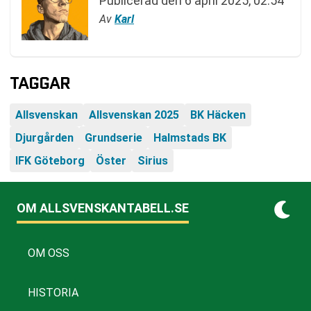
Publicerad den
6 april 2025, 02:54
Av
Karl
TAGGAR
Allsvenskan
Allsvenskan 2025
BK Häcken
Djurgården
Grundserie
Halmstads BK
IFK Göteborg
Öster
Sirius
OM ALLSVENSKANTABELL.SE
OM OSS
HISTORIA