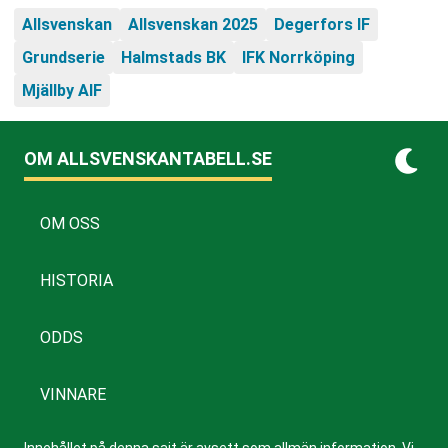
Allsvenskan
Allsvenskan 2025
Degerfors IF
Grundserie
Halmstads BK
IFK Norrköping
Mjällby AIF
OM ALLSVENSKANTABELL.SE
OM OSS
HISTORIA
ODDS
VINNARE
Innehållet på denna sajt är avsett som allmän information. Vi