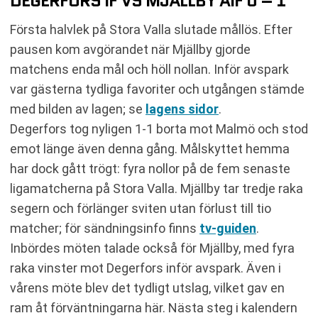
DEGERFORS IF VS MJÄLLBY AIF 0 – 1
Första halvlek på Stora Valla slutade mållös. Efter
pausen kom avgörandet när Mjällby gjorde
matchens enda mål och höll nollan. Inför avspark
var gästerna tydliga favoriter och utgången stämde
med bilden av lagen; se
lagens sidor
.
Degerfors tog nyligen 1-1 borta mot Malmö och stod
emot länge även denna gång. Målskyttet hemma
har dock gått trögt: fyra nollor på de fem senaste
ligamatcherna på Stora Valla. Mjällby tar tredje raka
segern och förlänger sviten utan förlust till tio
matcher; för sändningsinfo finns
tv-guiden
.
Inbördes möten talade också för Mjällby, med fyra
raka vinster mot Degerfors inför avspark. Även i
vårens möte blev det tydligt utslag, vilket gav en
ram åt förväntningarna här. Nästa steg i kalendern