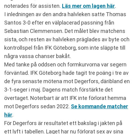
noterades för assisten.
Läs mer om lagen här
.
I inledningen av den andra halvleken satte Thomas
Santos 3-0 efter en välplacerad passning från
Sebastian Clemmensen. Det målet blev matchens
sista, och resten av halvleken präglades av byte och
kontrollspel från IFK Göteborg, som inte släppte till
några vassa chanser bakåt.
Med tanke på oddsen och formkurvorna var segern
förväntad. IFK Göteborg hade tagit tre poäng i tre av
de fyra senaste mötena mot Degerfors, däribland en
3-1-seger i maj. Dagens match förstärkte det
övertaget. Noterbart är att IFK inte förlorat hemma
mot Degerfors sedan 2022.
Se kommande matcher
här
.
För Degerfors är resultatet ett bakslag i jakten på
ett lyft i tabellen. Laget har nu förlorat sex av sina