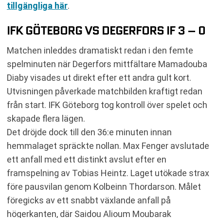
tillgängliga här
.
IFK GÖTEBORG VS DEGERFORS IF 3 – 0
Matchen inleddes dramatiskt redan i den femte
spelminuten när Degerfors mittfältare Mamadouba
Diaby visades ut direkt efter ett andra gult kort.
Utvisningen påverkade matchbilden kraftigt redan
från start. IFK Göteborg tog kontroll över spelet och
skapade flera lägen.
Det dröjde dock till den 36:e minuten innan
hemmalaget spräckte nollan. Max Fenger avslutade
ett anfall med ett distinkt avslut efter en
framspelning av Tobias Heintz. Laget utökade strax
före pausvilan genom Kolbeinn Thordarson. Målet
föregicks av ett snabbt växlande anfall på
högerkanten, där Saidou Alioum Moubarak