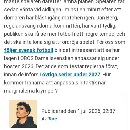
måste spelaren därefter lämna planen. Spelaren får
sedan vänta vid sidlinjen i minst en minut efter att
domaren har blåst igång matchen igen. Jan Berg,
regelansvarig i domarkommittén, har varit tydlig:
publiken ska få se mer fotboll i ett högre tempo, och
det ska inte löna sig att fördröja spelet. För oss som
följer svensk fotboll
blir det intressant att se hur
lagen i OBOS Damallsvenskan anpassar sig under
hösten 2026. Det är de som testar reglerna först,
innan de införs i
övriga serier under 2027
. Hur
kommer tränarna att anpassa sin taktik när
marginalerna krymper?
Publicerad den
1 juli 2026, 02:37
Av
Tore