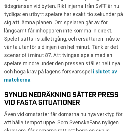
tidsgränsen vid byten. Riktlinjerna från SvFF är nu
tydliga: en utbytt spelare har exakt tio sekunder på
sig att lämna planen. Om spelaren går av för
långsamt får inhopparen inte komma in direkt.
Spelet sätts i stället igång, och ersättaren måste
vänta utanför sidlinjen i en hel minut. Tänk er det
scenariot i minut 87. Att tvingas spela med en
spelare mindre under den pressen ställer helt nya
och höga krav på lagens försvarsspel
i slutet av
matcherna
.
SYNLIG NEDRÄKNING SÄTTER PRESS
VID FASTA SITUATIONER
Även vid omstarter får domarna nu nya verktyg för
att hålla tempot uppe. Som SvenskaFans nyligen
skrev om, får domarna rätt att börja en synlig