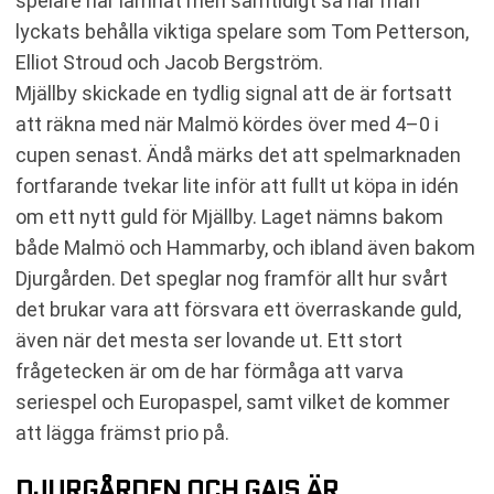
spelare har lämnat men samtidigt så har man
lyckats behålla viktiga spelare som Tom Petterson,
Elliot Stroud och Jacob Bergström.
Mjällby skickade en tydlig signal att de är fortsatt
att räkna med när Malmö kördes över med 4–0 i
cupen senast. Ändå märks det att spelmarknaden
fortfarande tvekar lite inför att fullt ut köpa in idén
om ett nytt guld för Mjällby. Laget nämns bakom
både Malmö och Hammarby, och ibland även bakom
Djurgården. Det speglar nog framför allt hur svårt
det brukar vara att försvara ett överraskande guld,
även när det mesta ser lovande ut. Ett stort
frågetecken är om de har förmåga att varva
seriespel och Europaspel, samt vilket de kommer
att lägga främst prio på.
DJURGÅRDEN OCH GAIS ÄR