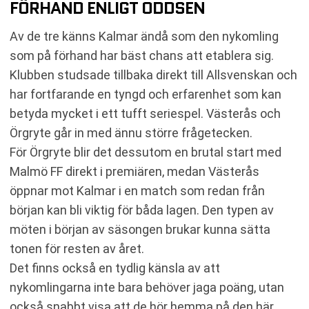
FÖRHAND ENLIGT ODDSEN
Av de tre känns Kalmar ändå som den nykomling
som på förhand har bäst chans att etablera sig.
Klubben studsade tillbaka direkt till Allsvenskan och
har fortfarande en tyngd och erfarenhet som kan
betyda mycket i ett tufft seriespel. Västerås och
Örgryte går in med ännu större frågetecken.
För Örgryte blir det dessutom en brutal start med
Malmö FF direkt i premiären, medan Västerås
öppnar mot Kalmar i en match som redan från
början kan bli viktig för båda lagen. Den typen av
möten i början av säsongen brukar kunna sätta
tonen för resten av året.
Det finns också en tydlig känsla av att
nykomlingarna inte bara behöver jaga poäng, utan
också snabbt visa att de hör hemma på den här