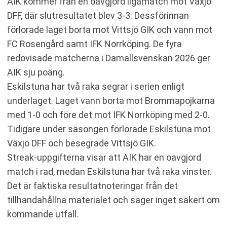
AIK kommer från en oavgjord ligamatch mot Växjö
DFF, där slutresultatet blev 3-3. Dessförinnan
förlorade laget borta mot Vittsjö GIK och vann mot
FC Rosengård samt IFK Norrköping. De fyra
redovisade matcherna i Damallsvenskan 2026 ger
AIK sju poäng.
Eskilstuna har två raka segrar i serien enligt
underlaget. Laget vann borta mot Brommapojkarna
med 1-0 och före det mot IFK Norrköping med 2-0.
Tidigare under säsongen förlorade Eskilstuna mot
Växjö DFF och besegrade Vittsjö GIK.
Streak-uppgifterna visar att AIK har en oavgjord
match i rad, medan Eskilstuna har två raka vinster.
Det är faktiska resultatnoteringar från det
tillhandahållna materialet och säger inget säkert om
kommande utfall.