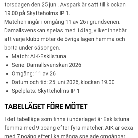
KOMMANDE MATCHER ESKILSTUNA
torsdagen den 25 juni. Avspark är satt till klockan
RELATERADE NYHETER
19.00 på Skytteholms IP 1.
Matchen ingår i omgång 11 av 26 i grundserien.
Damallsvenskan spelas med 14 lag, vilket innebär
att varje klubb möter de övriga lagen hemma och
borta under säsongen.
Match: AIK-Eskilstuna
Serie: Damallsvenskan 2026
Omgång: 11 av 26
Datum och tid: 25 juni 2026, klockan 19.00
Spelplats: Skytteholms IP 1
TABELLÄGET FÖRE MÖTET
I det tabelläge som finns i underlaget är Eskilstuna
femma med 9 poäng efter fyra matcher. AIK är sexa
med 7 poäng efter lika många spelade omgångar.