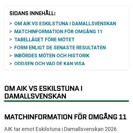
SIDANS INNEHÅLL:
OM AIK VS ESKILSTUNA I DAMALLSVENSKAN
MATCHINFORMATION FÖR OMGÅNG 11
TABELLÄGET FÖRE MÖTET
FORM ENLIGT DE SENASTE RESULTATEN
INBÖRDES MÖTEN OCH HISTORIK
ODDSEN OCH VAD DE KAN VISA
SÅ KAN MATCHEN FÖLJAS
TILLGÄNGLIG LÄSNING AV MATCHFAKTA
OM AIK VS ESKILSTUNA I
VANLIGA FRÅGOR OM AIK VS ESKILSTUNA
DAMALLSVENSKAN
SENASTE RESULTAT AIK
SENASTE RESULTAT ESKILSTUNA
RESULTAT INBÖRDES MÖTEN
MATCHINFORMATION FÖR OMGÅNG 11
TABELL
KOMMANDE MATCHER AIK
AIK tar emot Eskilstuna i Damallsvenskan 2026