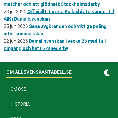
matcher och ett glödhett Stockholmsderby
23 jul 2026
Officiellt: Loreta Kullashi återvänder till
AIK i Damallsvenskan
25 jun 2026
Sena avgöranden och viktiga poäng
inför sommarvilan
22 jun 2026
Damallsvenskan i vecka 26 med full
omgång och hett Skånederby
OM ALLSVENSKANTABELL.SE
OM OSS
HISTORIA