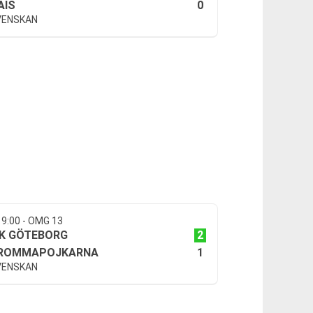
0
AIS
VENSKAN
19:00 - OMG 13
2
FK GÖTEBORG
1
ROMMAPOJKARNA
VENSKAN