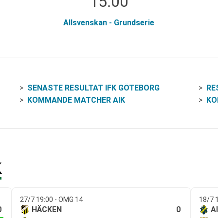
15:00
Allsvenskan - Grundserie
SENASTE RESULTAT IFK GÖTEBORG
RE
KOMMANDE MATCHER AIK
KO
K
27/7 19:00 - OMG 14
18/7 
0
0
HÄCKEN
A