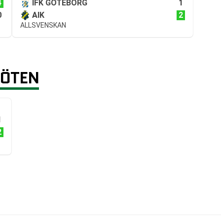
4
1
IFK GÖTEBORG
0
2
AIK
ALLSVENSKAN
MÖTEN
1
2