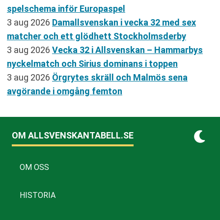
spelschema inför Europaspel
3 aug 2026
Damallsvenskan i vecka 32 med sex
matcher och ett glödhett Stockholmsderby
3 aug 2026
Vecka 32 i Allsvenskan – Hammarbys
nyckelmatch och Sirius dominans i toppen
3 aug 2026
Örgrytes skräll och Malmös sena
avgörande i omgång femton
OM ALLSVENSKANTABELL.SE
OM OSS
HISTORIA