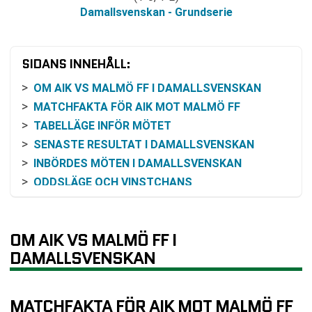
Damallsvenskan - Grundserie
SIDANS INNEHÅLL:
OM AIK VS MALMÖ FF I DAMALLSVENSKAN
MATCHFAKTA FÖR AIK MOT MALMÖ FF
TABELLÄGE INFÖR MÖTET
SENASTE RESULTAT I DAMALLSVENSKAN
INBÖRDES MÖTEN I DAMALLSVENSKAN
ODDSLÄGE OCH VINSTCHANS
SÅ KAN MATCHEN FÖLJAS PÅ TV ELLER ONLINE
VAD OMGÅNG 7 INNEBÄR
OM AIK VS MALMÖ FF I
VANLIGA FRÅGOR OM AIK VS MALMÖ FF
DAMALLSVENSKAN
TABELL
RELATERADE NYHETER
MATCHFAKTA FÖR AIK MOT MALMÖ FF