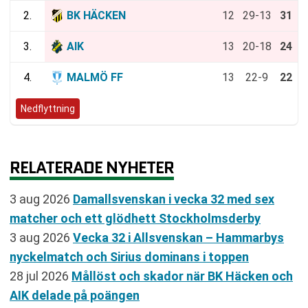
2.
BK HÄCKEN
12
29-13
31
3.
AIK
13
20-18
24
4.
MALMÖ FF
13
22-9
22
Nedflyttning
RELATERADE NYHETER
3 aug 2026
Damallsvenskan i vecka 32 med sex
matcher och ett glödhett Stockholmsderby
3 aug 2026
Vecka 32 i Allsvenskan – Hammarbys
nyckelmatch och Sirius dominans i toppen
28 jul 2026
Mållöst och skador när BK Häcken och
AIK delade på poängen