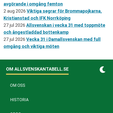
avgörande i omgång femton
2 aug 2026
Viktiga segrar för Brommapojkarna,
Kristianstad och IFK Norrköping
27 jul 2026
Allsvenskan i vecka 31 med toppmöte
och ångestladdad bottenkamp
27 jul 2026
Vecka 31 i Damallsvenskan med full
omgång och viktiga möten
OM ALLSVENSKANTABELL.SE
OM OSS
HISTORIA