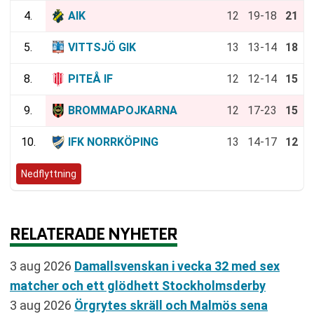
4.
AIK
12
19-18
21
5.
VITTSJÖ GIK
13
13-14
18
8.
PITEÅ IF
12
12-14
15
9.
BROMMAPOJKARNA
12
17-23
15
10.
IFK NORRKÖPING
13
14-17
12
Nedflyttning
RELATERADE NYHETER
3 aug 2026
Damallsvenskan i vecka 32 med sex
matcher och ett glödhett Stockholmsderby
3 aug 2026
Örgrytes skräll och Malmös sena