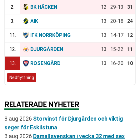
2.
BK HÄCKEN
12
29-13
31
3.
AIK
13
20-18
24
11.
IFK NORRKÖPING
13
14-17
12
12.
DJURGÅRDEN
13
15-22
11
13.
ROSENGÅRD
13
16-20
10
Nedflyttning
RELATERADE NYHETER
8 aug 2026
Storvinst för Djurgården och viktig
seger för Eskilstuna
3 aug 2026
Damallsvenskan i vecka 32 med sex