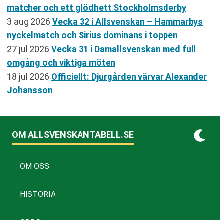
matcher och ett glödhett Stockholmsderby
3 aug 2026
Vecka 32 i Allsvenskan – Hammarbys
nyckelmatch och Sirius dominans i toppen
27 jul 2026
Vecka 31 i Damallsvenskan med full
omgång och viktiga möten
18 jul 2026
Officiellt: Djurgården värvar Alexander
Johansson
OM ALLSVENSKANTABELL.SE
OM OSS
HISTORIA