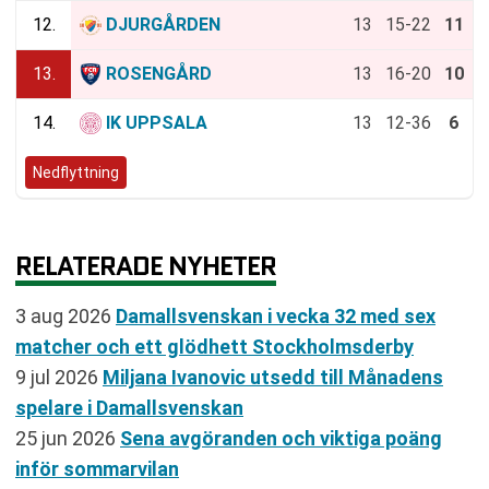
12.
DJURGÅRDEN
13
15-22
11
13.
ROSENGÅRD
13
16-20
10
14.
IK UPPSALA
13
12-36
6
Nedflyttning
RELATERADE NYHETER
3 aug 2026
Damallsvenskan i vecka 32 med sex
matcher och ett glödhett Stockholmsderby
9 jul 2026
Miljana Ivanovic utsedd till Månadens
spelare i Damallsvenskan
25 jun 2026
Sena avgöranden och viktiga poäng
inför sommarvilan