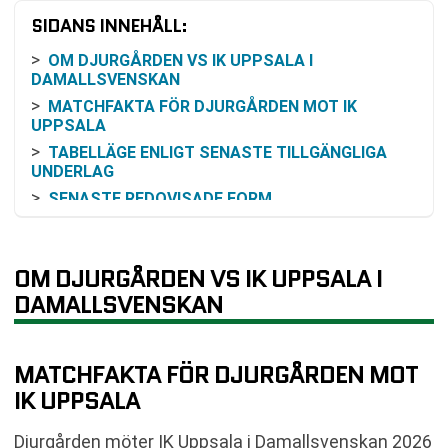
SIDANS INNEHÅLL:
OM DJURGÅRDEN VS IK UPPSALA I
DAMALLSVENSKAN
MATCHFAKTA FÖR DJURGÅRDEN MOT IK
UPPSALA
TABELLÄGE ENLIGT SENASTE TILLGÄNGLIGA
UNDERLAG
SENASTE REDOVISADE FORM
TIDIGARE MÖTEN MELLAN LAGEN
ODDSEN OCH HUR DE BÖR LÄSAS
OM DJURGÅRDEN VS IK UPPSALA I
SÅ KAN MATCHEN FÖLJAS
DAMALLSVENSKAN
VAD MATCHEN GÄLLER I SERIEN
VANLIGA FRÅGOR OM DJURGÅRDEN VS IK
UPPSALA
MATCHFAKTA FÖR DJURGÅRDEN MOT
TABELL
IK UPPSALA
RELATERADE NYHETER
Djurgården möter IK Uppsala i Damallsvenskan 2026