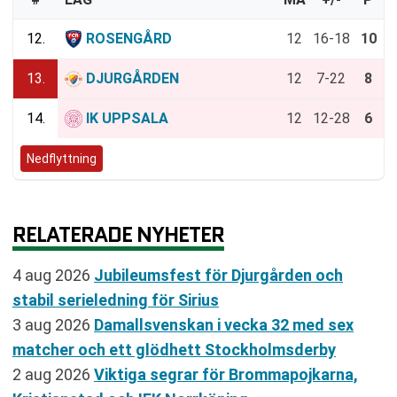
12.
ROSENGÅRD
12
16-18
10
13.
DJURGÅRDEN
12
7-22
8
14.
IK UPPSALA
12
12-28
6
Nedflyttning
RELATERADE NYHETER
4 aug 2026
Jubileumsfest för Djurgården och
stabil serieledning för Sirius
3 aug 2026
Damallsvenskan i vecka 32 med sex
matcher och ett glödhett Stockholmsderby
2 aug 2026
Viktiga segrar för Brommapojkarna,