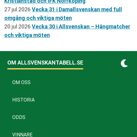
Kristianstad och IFK Norrköping
27 jul 2026
Vecka 31 i Damallsvenskan med full
omgång och viktiga möten
20 jul 2026
Vecka 30 i Allsvenskan – Hängmatcher
och viktiga möten
OM ALLSVENSKANTABELL.SE
OM OSS
HISTORIA
ODDS
VINNARE