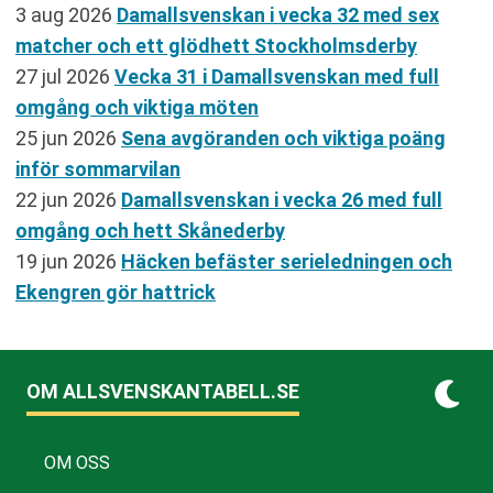
3 aug 2026
Damallsvenskan i vecka 32 med sex
matcher och ett glödhett Stockholmsderby
27 jul 2026
Vecka 31 i Damallsvenskan med full
omgång och viktiga möten
25 jun 2026
Sena avgöranden och viktiga poäng
inför sommarvilan
22 jun 2026
Damallsvenskan i vecka 26 med full
omgång och hett Skånederby
19 jun 2026
Häcken befäster serieledningen och
Ekengren gör hattrick
OM ALLSVENSKANTABELL.SE
OM OSS