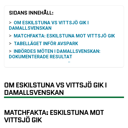
SIDANS INNEHÅLL:
OM ESKILSTUNA VS VITTSJÖ GIK I
DAMALLSVENSKAN
MATCHFAKTA: ESKILSTUNA MOT VITTSJÖ GIK
TABELLÄGET INFÖR AVSPARK
INBÖRDES MÖTEN I DAMALLSVENSKAN:
DOKUMENTERADE RESULTAT
SENASTE REDOVISADE TÄVLINGSRESULTAT
SÅ KAN DU FÖLJA MATCHEN
RESONEMANG KRING ODDS OCH VINSTCHANS
OM ESKILSTUNA VS VITTSJÖ GIK I
KOMMANDE MATCHER EFTER PREMIÄREN
DAMALLSVENSKAN
VANLIGA FRÅGOR OM ESKILSTUNA VS VITTSJÖ
GIK
TABELL
MATCHFAKTA: ESKILSTUNA MOT
RELATERADE NYHETER
VITTSJÖ GIK