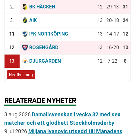
2.
BK HÄCKEN
12
29-13
31
3.
AIK
13
20-18
24
11.
IFK NORRKÖPING
13
14-17
12
12.
ROSENGÅRD
13
16-20
10
13.
DJURGÅRDEN
12
7-22
8
Nedflyttning
RELATERADE NYHETER
3 aug 2026
Damallsvenskan i vecka 32 med sex
matcher och ett glödhett Stockholmsderby
9 jul 2026
Miljana Ivanovic utsedd till Månadens