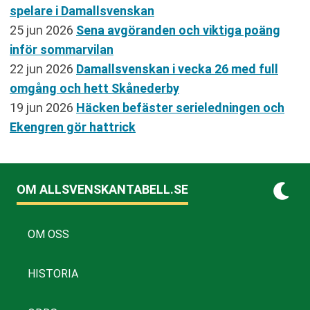
spelare i Damallsvenskan
25 jun 2026
Sena avgöranden och viktiga poäng
inför sommarvilan
22 jun 2026
Damallsvenskan i vecka 26 med full
omgång och hett Skånederby
19 jun 2026
Häcken befäster serieledningen och
Ekengren gör hattrick
OM ALLSVENSKANTABELL.SE
OM OSS
HISTORIA