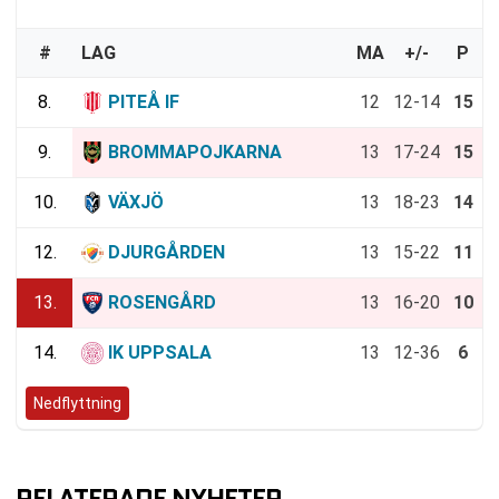
#
LAG
MA
+/-
P
8.
PITEÅ IF
12
12-14
15
9.
BROMMAPOJKARNA
13
17-24
15
10.
VÄXJÖ
13
18-23
14
12.
DJURGÅRDEN
13
15-22
11
13.
ROSENGÅRD
13
16-20
10
14.
IK UPPSALA
13
12-36
6
Nedflyttning
RELATERADE NYHETER