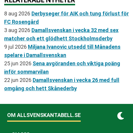
8 aug 2026
Derbyseger för AIK och tung förlust för
FC Rosengård
3 aug 2026
Damallsvenskan i vecka 32 med sex
matcher och ett glödhett Stockholmsderby
9 jul 2026
Miljana Ivanovic utsedd till Månadens
spelare i Damallsvenskan
25 jun 2026
Sena avgöranden och viktiga poäng
inför sommarvilan
22 jun 2026
Damallsvenskan i vecka 26 med full
omgång och hett Skånederby
OM ALLSVENSKANTABELL.SE