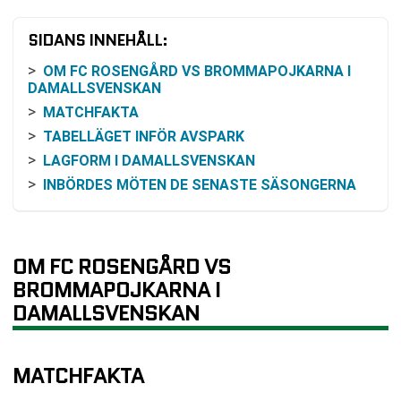
SIDANS INNEHÅLL:
OM FC ROSENGÅRD VS BROMMAPOJKARNA I
DAMALLSVENSKAN
MATCHFAKTA
TABELLÄGET INFÖR AVSPARK
LAGFORM I DAMALLSVENSKAN
INBÖRDES MÖTEN DE SENASTE SÄSONGERNA
ODDS OCH VINSTCHANS
SÅ KAN MATCHEN FÖLJAS
BEGREPP I TABELLEN
OM FC ROSENGÅRD VS
VANLIGA FRÅGOR OM FC ROSENGÅRD VS
BROMMAPOJKARNA I
BROMMAPOJKARNA
DAMALLSVENSKAN
TABELL
RELATERADE NYHETER
MATCHFAKTA