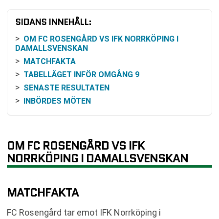
SIDANS INNEHÅLL:
OM FC ROSENGÅRD VS IFK NORRKÖPING I
DAMALLSVENSKAN
MATCHFAKTA
TABELLÄGET INFÖR OMGÅNG 9
SENASTE RESULTATEN
INBÖRDES MÖTEN
ODDS OCH VINSTCHANS
SÅ KAN DU FÖLJA MATCHEN
KOMMANDE SPELSCHEMA
OM FC ROSENGÅRD VS IFK
VANLIGA FRÅGOR OM FC ROSENGÅRD VS IFK
NORRKÖPING I DAMALLSVENSKAN
NORRKÖPING
TABELL
MATCHFAKTA
RELATERADE NYHETER
FC Rosengård tar emot IFK Norrköping i