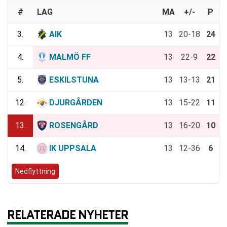
#
LAG
MA
+/-
P
3.
AIK
13
20-18
24
4.
MALMÖ FF
13
22-9
22
5.
ESKILSTUNA
13
13-13
21
12.
DJURGÅRDEN
13
15-22
11
13.
ROSENGÅRD
13
16-20
10
14.
IK UPPSALA
13
12-36
6
Nedflyttning
RELATERADE NYHETER