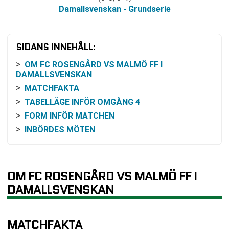
Damallsvenskan - Grundserie
SIDANS INNEHÅLL:
OM FC ROSENGÅRD VS MALMÖ FF I
DAMALLSVENSKAN
MATCHFAKTA
TABELLÄGE INFÖR OMGÅNG 4
FORM INFÖR MATCHEN
INBÖRDES MÖTEN
ODDS OCH VINSTCHANS
SÅ KAN MATCHEN FÖLJAS
DET SOM ÄR KÄNT INFÖR AVSPARK
OM FC ROSENGÅRD VS MALMÖ FF I
VANLIGA FRÅGOR OM FC ROSENGÅRD VS
DAMALLSVENSKAN
MALMÖ FF
TABELL
MATCHFAKTA
RELATERADE NYHETER