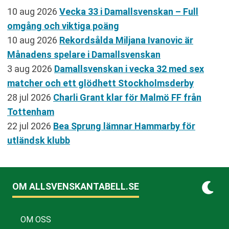
10 aug 2026
Vecka 33 i Damallsvenskan – Full
omgång och viktiga poäng
10 aug 2026
Rekordsålda Miljana Ivanovic är
Månadens spelare i Damallsvenskan
3 aug 2026
Damallsvenskan i vecka 32 med sex
matcher och ett glödhett Stockholmsderby
28 jul 2026
Charli Grant klar för Malmö FF från
Tottenham
22 jul 2026
Bea Sprung lämnar Hammarby för
utländsk klubb
OM ALLSVENSKANTABELL.SE
OM OSS