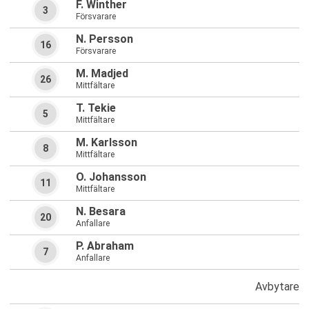
F. Winther
3
Försvarare
N. Persson
16
Försvarare
M. Madjed
26
Mittfältare
T. Tekie
5
Mittfältare
M. Karlsson
8
Mittfältare
O. Johansson
11
Mittfältare
N. Besara
20
Anfallare
P. Abraham
7
Anfallare
Avbytare