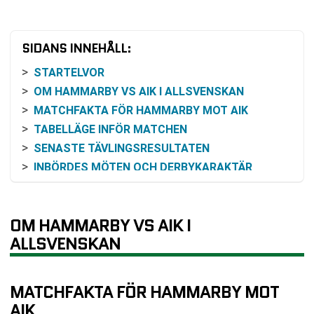
SIDANS INNEHÅLL:
STARTELVOR
OM HAMMARBY VS AIK I ALLSVENSKAN
MATCHFAKTA FÖR HAMMARBY MOT AIK
TABELLÄGE INFÖR MATCHEN
SENASTE TÄVLINGSRESULTATEN
INBÖRDES MÖTEN OCH DERBYKARAKTÄR
ODDSEN OCH HUR DE KAN FÖRSTÅS
SÅ KAN MATCHEN FÖLJAS
OM HAMMARBY VS AIK I
PRAKTISK BETYDELSE AV OMGÅNG 9
ALLSVENSKAN
VANLIGA FRÅGOR OM HAMMARBY VS AIK
SENASTE RESULTAT HAMMARBY
SENASTE RESULTAT AIK
MATCHFAKTA FÖR HAMMARBY MOT
RESULTAT INBÖRDES MÖTEN
AIK