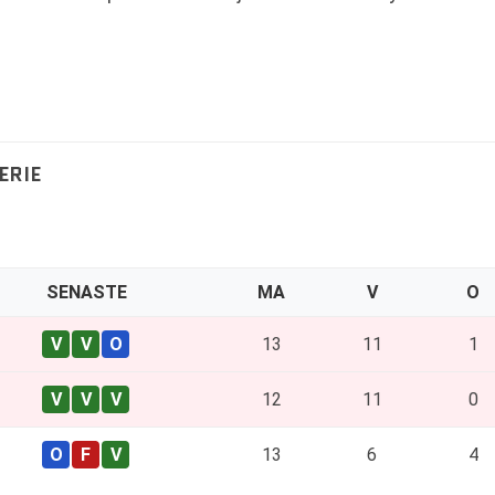
ERIE
SENASTE
MA
V
O
13
11
1
12
11
0
13
6
4