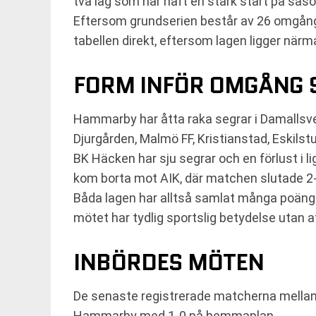
två lag som har haft en stark start på säs
Eftersom grundserien består av 26 omgånga
tabellen direkt, eftersom lagen ligger närm
FORM INFÖR OMGÅNG 
Hammarby har åtta raka segrar i Damallsve
Djurgården, Malmö FF, Kristianstad, Eskilst
BK Häcken har sju segrar och en förlust i 
kom borta mot AIK, där matchen slutade 2-
Båda lagen har alltså samlat många poäng
mötet har tydlig sportslig betydelse utan at
INBÖRDES MÖTEN
De senaste registrerade matcherna mella
Hammarby med 1-0 på hemmaplan.