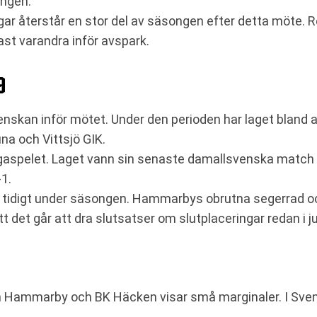
ongen.
r återstår en stor del av säsongen efter detta möte. R
ast varandra inför avspark.
9
nskan inför mötet. Under den perioden har laget bland 
una och Vittsjö GIK.
ligaspelet. Laget vann sin senaste damallsvenska match
1.
 tidigt under säsongen. Hammarbys obrutna segerrad o
t det går att dra slutsatser om slutplaceringar redan i ju
n Hammarby och BK Häcken visar små marginaler. I Sve