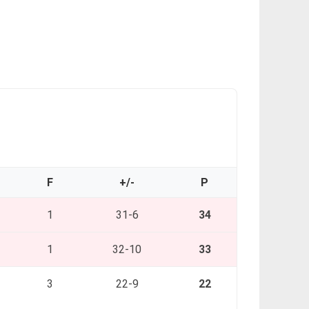
F
+/-
P
1
31-6
34
1
32-10
33
3
22-9
22