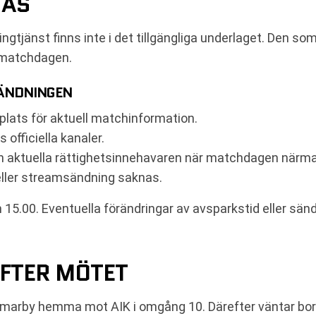
JAS
ngtjänst finns inte i det tillgängliga underlaget. Den s
a matchdagen.
SÄNDNINGEN
lats för aktuell matchinformation.
fficiella kanaler.
n aktuella rättighetsinnehavaren när matchdagen närmar
 eller streamsändning saknas.
15.00. Eventuella förändringar av avsparkstid eller sänd
FTER MÖTET
arby hemma mot AIK i omgång 10. Därefter väntar bort