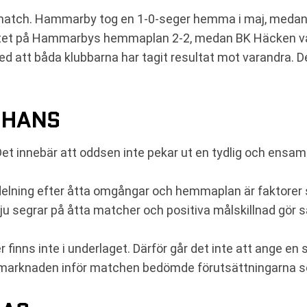
 match. Hammarby tog en 1-0-seger hemma i maj, meda
mötet på Hammarbys hemmaplan 2-2, medan BK Häcken 
d att båda klubbarna har tagit resultat mot varandra. D
CHANS
 innebär att oddsen inte pekar ut en tydlig och ensam fa
elning efter åtta omgångar och hemmaplan är faktorer 
segrar på åtta matcher och positiva målskillnad gör sam
finns inte i underlaget. Därför går det inte att ange en 
spelmarknaden inför matchen bedömde förutsättningarna s