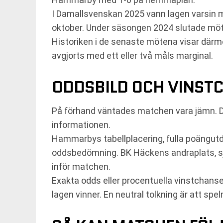
I Damallsvenskan 2025 vann lagen varsin
oktober. Under säsongen 2024 slutade 
Historiken i de senaste mötena visar därme
avgjorts med ett eller två måls marginal.
ODDSBILD OCH VINST
På förhand väntades matchen vara jämn. Det
informationen.
Hammarbys tabellplacering, fulla poängutd
oddsbedömning. BK Häckens andraplats, sju 
inför matchen.
Exakta odds eller procentuella vinstchanser 
lagen vinner. En neutral tolkning är att 