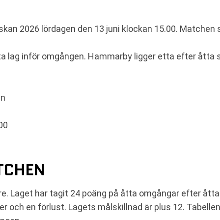
n 2026 lördagen den 13 juni klockan 15.00. Matchen s
sta lag inför omgången. Hammarby ligger etta efter ått
en
.00
ATCHEN
 Laget har tagit 24 poäng på åtta omgångar efter åtta s
r och en förlust. Lagets målskillnad är plus 12. Tabelle