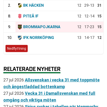
2.
BK HÄCKEN
12
29-13
31
8.
PITEÅ IF
12
12-14
15
9.
BROMMAPOJKARNA
12
17-23
15
10.
IFK NORRKÖPING
13
14-17
12
Nedflyttning
RELATERADE NYHETER
27 jul 2026
Allsvenskan i vecka 31 med toppmöte
och ångestladdad bottenkamp
27 jul 2026
Vecka 31 i Damallsvenskan med full
omgång och viktiga möten
27 jul 2026
Sirius rycker i tabellen när Hammarby