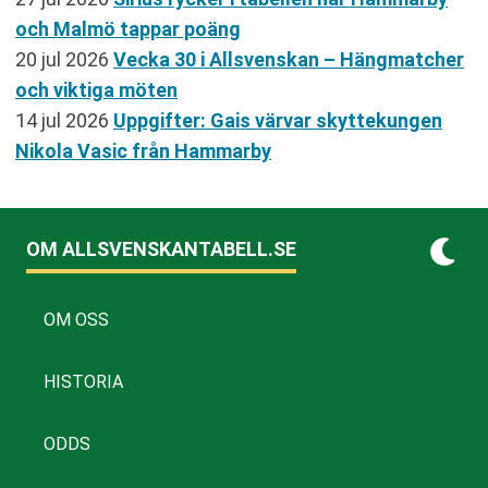
och Malmö tappar poäng
20 jul 2026
Vecka 30 i Allsvenskan – Hängmatcher
och viktiga möten
14 jul 2026
Uppgifter: Gais värvar skyttekungen
Nikola Vasic från Hammarby
OM ALLSVENSKANTABELL.SE
OM OSS
HISTORIA
ODDS