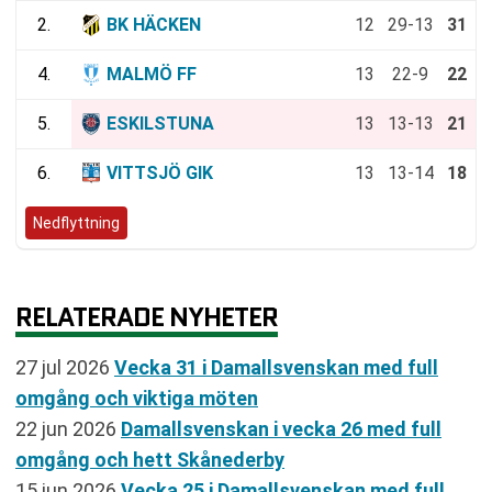
2.
BK HÄCKEN
12
29-13
31
4.
MALMÖ FF
13
22-9
22
5.
ESKILSTUNA
13
13-13
21
6.
VITTSJÖ GIK
13
13-14
18
Nedflyttning
RELATERADE NYHETER
27 jul 2026
Vecka 31 i Damallsvenskan med full
omgång och viktiga möten
22 jun 2026
Damallsvenskan i vecka 26 med full
omgång och hett Skånederby
15 jun 2026
Vecka 25 i Damallsvenskan med full