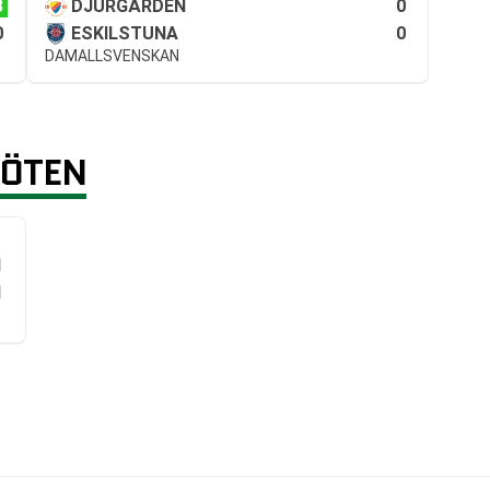
3
0
DJURGÅRDEN
0
0
ESKILSTUNA
DAMALLSVENSKAN
MÖTEN
1
1