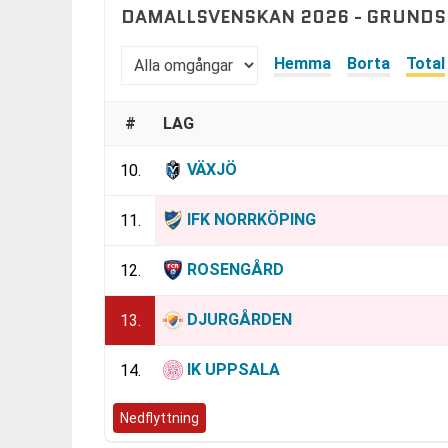
DAMALLSVENSKAN 2026 - GRUNDS
Hemma
Borta
Total
#
LAG
VÄXJÖ
10.
IFK NORRKÖPING
11.
ROSENGÅRD
12.
DJURGÅRDEN
13.
IK UPPSALA
14.
Nedflyttning