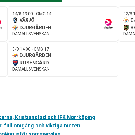
14/8 19:00 - OMG 14
22/8 
VÄXJÖ
D
DJURGÅRDEN
B
DAMALLSVENSKAN
DAMA
5/9 14:00 - OMG 17
DJURGÅRDEN
ROSENGÅRD
DAMALLSVENSKAN
arna, Kristianstad och IFK Norrköping
d full omgång och viktiga möten
poäng inför sommarvilan