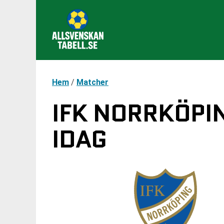
Hem
/
Matcher
IFK NORRKÖPI
IDAG