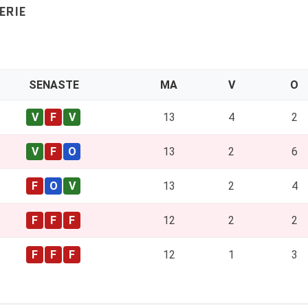
ERIE
SENASTE
MA
V
O
13
4
2
13
2
6
13
2
4
12
2
2
12
1
3