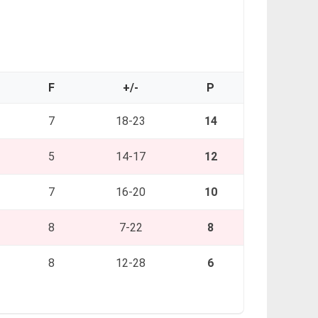
F
+/-
P
7
18-23
14
5
14-17
12
7
16-20
10
8
7-22
8
8
12-28
6