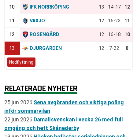
10.
IFK NORRKÖPING
13
14-17
12
11.
VÄXJÖ
12
16-23
11
12.
ROSENGÅRD
12
16-18
10
13.
DJURGÅRDEN
12
7-22
8
Nedflyttning
RELATERADE NYHETER
25 jun 2026
Sena avgöranden och viktiga poäng
inför sommarvilan
22 jun 2026
Damallsvenskan i vecka 26 med full
omgång och hett Skånederby
19 jun 2026
Häcken befäster serieledningen och