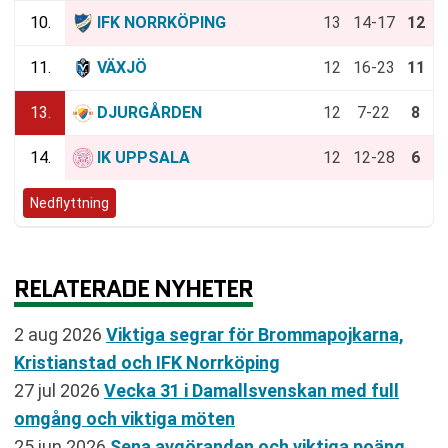
10.
IFK NORRKÖPING
13
14-17
12
11.
VÄXJÖ
12
16-23
11
13.
DJURGÅRDEN
12
7-22
8
14.
IK UPPSALA
12
12-28
6
Nedflyttning
RELATERADE NYHETER
2 aug 2026
Viktiga segrar för Brommapojkarna,
Kristianstad och IFK Norrköping
27 jul 2026
Vecka 31 i Damallsvenskan med full
omgång och viktiga möten
25 jun 2026
Sena avgöranden och viktiga poäng