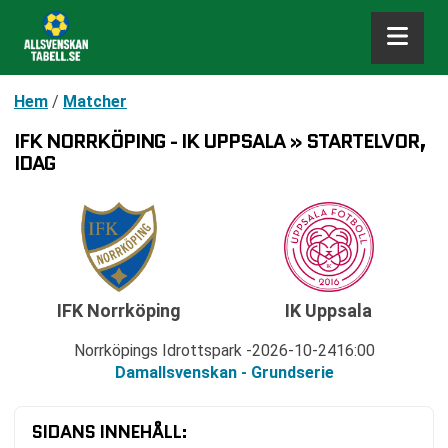
Hem
/
Matcher
IFK NORRKÖPING - IK UPPSALA » STARTELVOR,
IDAG
IFK Norrköping
IK Uppsala
Norrköpings Idrottspark
2026-10-24
16:00
Damallsvenskan - Grundserie
SIDANS INNEHÅLL: