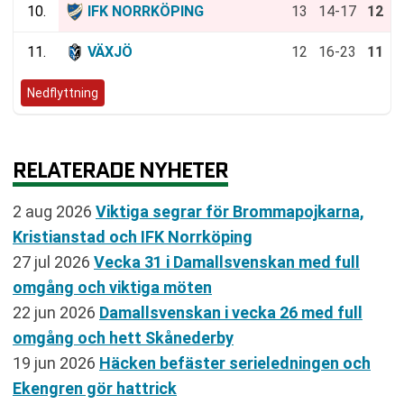
10.
IFK NORRKÖPING
13
14-17
12
11.
VÄXJÖ
12
16-23
11
Nedflyttning
RELATERADE NYHETER
2 aug 2026
Viktiga segrar för Brommapojkarna,
Kristianstad och IFK Norrköping
27 jul 2026
Vecka 31 i Damallsvenskan med full
omgång och viktiga möten
22 jun 2026
Damallsvenskan i vecka 26 med full
omgång och hett Skånederby
19 jun 2026
Häcken befäster serieledningen och
Ekengren gör hattrick