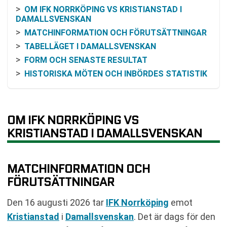
OM IFK NORRKÖPING VS KRISTIANSTAD I
DAMALLSVENSKAN
MATCHINFORMATION OCH FÖRUTSÄTTNINGAR
TABELLÄGET I DAMALLSVENSKAN
FORM OCH SENASTE RESULTAT
HISTORISKA MÖTEN OCH INBÖRDES STATISTIK
RESONEMANG KRING ODDS OCH MATCHBILD
KOMMANDE SPELSCHEMA
TABELL
OM IFK NORRKÖPING VS
RELATERADE NYHETER
KRISTIANSTAD I DAMALLSVENSKAN
MATCHINFORMATION OCH
FÖRUTSÄTTNINGAR
Den 16 augusti 2026 tar
IFK Norrköping
emot
Kristianstad
i
Damallsvenskan
. Det är dags för den