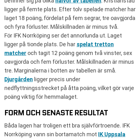
befinner sig på olika
halvor av tabellen
. Kristianstad
ligger på femte plats. Efter tolv spelade matcher har
laget 18 poäng, fördelat på fem segrar, tre oavgjorda
och fyra förluster. Målskillnaden är minus två.
För IFK Norrköping ser det annorlunda ut. Laget
ligger på tionde plats. De har
spelat tretton
matcher
och tagit 12 poäng genom två vinster, sex
oavgjorda och fem förluster. Målskillnaden är minus
tre. Marginalerna i botten av tabellen är små.
Djurgården
ligger precis under
nedflyttningsstrecket på åtta poäng, vilket gör varje
poäng viktig för hemmalaget.
FORM OCH SENASTE RESULTAT
Båda lagen har troligen ett bra självförtroende. IFK
Norrköping vann sin bortamatch mot
IK Uppsala