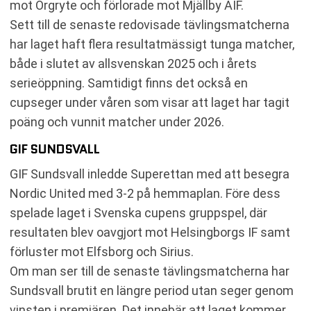
mot Örgryte och förlorade mot Mjällby AIF.
Sett till de senaste redovisade tävlingsmatcherna
har laget haft flera resultatmässigt tunga matcher,
både i slutet av allsvenskan 2025 och i årets
serieöppning. Samtidigt finns det också en
cupseger under våren som visar att laget har tagit
poäng och vunnit matcher under 2026.
GIF SUNDSVALL
GIF Sundsvall inledde Superettan med att besegra
Nordic United med 3-2 på hemmaplan. Före dess
spelade laget i Svenska cupens gruppspel, där
resultaten blev oavgjort mot Helsingborgs IF samt
förluster mot Elfsborg och Sirius.
Om man ser till de senaste tävlingsmatcherna har
Sundsvall brutit en längre period utan seger genom
vinsten i premiären. Det innebär att laget kommer