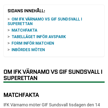
SIDANS INNEHÅLL:
OM IFK VÄRNAMO VS GIF SUNDSVALL I
SUPERETTAN
MATCHFAKTA
TABELLÄGET INFÖR AVSPARK
FORM INFÖR MATCHEN
INBÖRDES MÖTEN
ODDS OCH VINSTCHANS
VAD MATCHEN BETYDER I OMGÅNG 2
HISTORIK OCH SAMMANHANG
OM IFK VÄRNAMO VS GIF SUNDSVALL I
SÅ KAN DU FÖLJA MATCHEN
SUPERETTAN
SPELPROGRAMMET EFTER MÖTET
VANLIGA FRÅGOR OM IFK VÄRNAMO VS GIF
MATCHFAKTA
SUNDSVALL
SENASTE RESULTAT IFK VÄRNAMO
IFK Värnamo möter GIF Sundsvall tisdagen den 14
SENASTE RESULTAT GIF SUNDSVALL