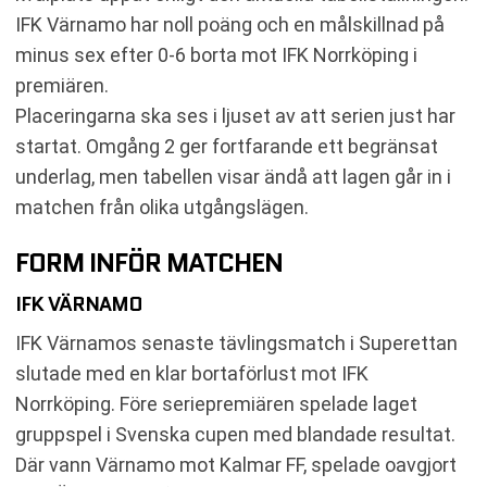
IFK Värnamo har noll poäng och en målskillnad på
minus sex efter 0-6 borta mot IFK Norrköping i
premiären.
Placeringarna ska ses i ljuset av att serien just har
startat. Omgång 2 ger fortfarande ett begränsat
underlag, men tabellen visar ändå att lagen går in i
matchen från olika utgångslägen.
FORM INFÖR MATCHEN
IFK VÄRNAMO
IFK Värnamos senaste tävlingsmatch i Superettan
slutade med en klar bortaförlust mot IFK
Norrköping. Före seriepremiären spelade laget
gruppspel i Svenska cupen med blandade resultat.
Där vann Värnamo mot Kalmar FF, spelade oavgjort