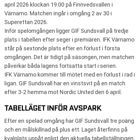
april 2026 klockan 19.00 på Finnvedsvallen i
RESULTAT INBÖRDES MÖTEN
Värnamo. Matchen ingår i omgång 2 av 30 i
TABELL
Superettan 2026.
KOMMANDE MATCHER IFK VÄRNAMO
Inför spelomgången ligger GIF Sundsvall på tredje
KOMMANDE MATCHER GIF SUNDSVALL
plats i tabellen efter seger i premiären. IFK Värnamo
RELATERADE NYHETER
står på sextonde plats efter en förlust i första
omgången. Det är tidigt på säsongen, men matchen
påverkar båda lagens fortsatta start i serien.
IFK Värnamo kommer till mötet med en förlust i rad i
ligan. GIF Sundsvall har en vinstsvit på en match
efter 3-2 hemma mot Nordic United den 6 april.
TABELLÄGET INFÖR AVSPARK
Efter en spelad omgång har GIF Sundsvall tre poäng
och en målskillnad på plus ett. Laget återfinns på
kvalplats uppåt enligt den aktuella tabellställningen.