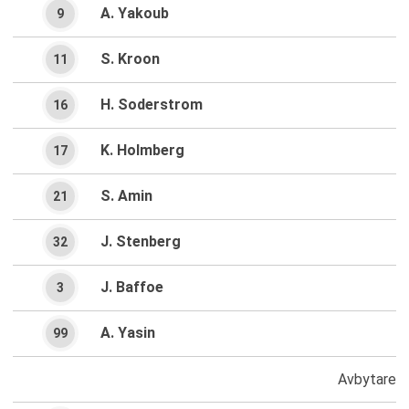
A. Yakoub
9
S. Kroon
11
H. Soderstrom
16
K. Holmberg
17
S. Amin
21
J. Stenberg
32
J. Baffoe
3
A. Yasin
99
Avbytare