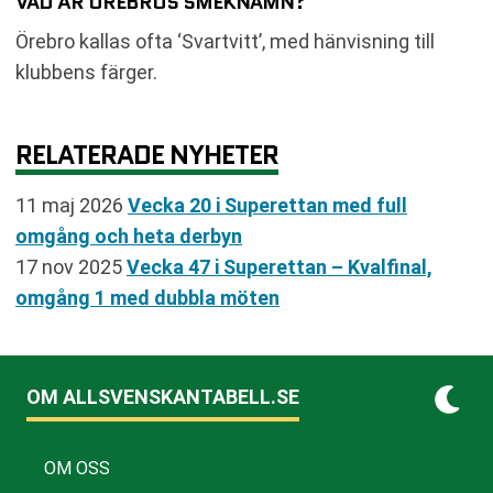
VAD ÄR ÖREBROS SMEKNAMN?
Örebro kallas ofta ‘Svartvitt’, med hänvisning till
klubbens färger.
RELATERADE NYHETER
11 maj 2026
Vecka 20 i Superettan med full
omgång och heta derbyn
17 nov 2025
Vecka 47 i Superettan – Kvalfinal,
omgång 1 med dubbla möten
OM ALLSVENSKANTABELL.SE
OM OSS