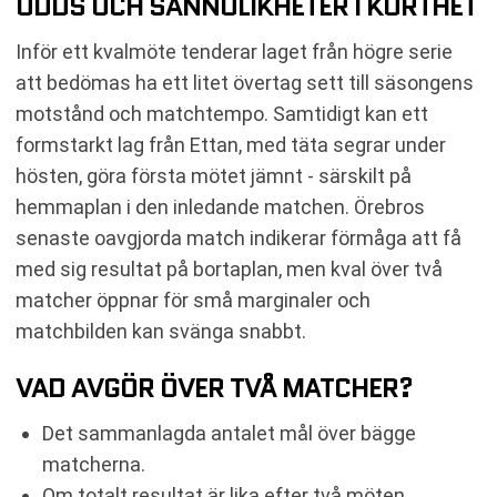
ODDS OCH SANNOLIKHETER I KORTHET
Inför ett kvalmöte tenderar laget från högre serie
att bedömas ha ett litet övertag sett till säsongens
motstånd och matchtempo. Samtidigt kan ett
formstarkt lag från Ettan, med täta segrar under
hösten, göra första mötet jämnt - särskilt på
hemmaplan i den inledande matchen. Örebros
senaste oavgjorda match indikerar förmåga att få
med sig resultat på bortaplan, men kval över två
matcher öppnar för små marginaler och
matchbilden kan svänga snabbt.
VAD AVGÖR ÖVER TVÅ MATCHER?
Det sammanlagda antalet mål över bägge
matcherna.
Om totalt resultat är lika efter två möten