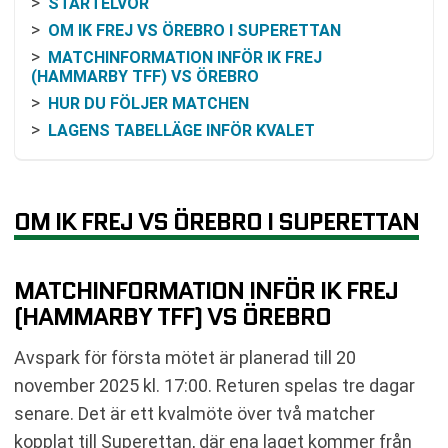
STARTELVOR
OM IK FREJ VS ÖREBRO I SUPERETTAN
MATCHINFORMATION INFÖR IK FREJ
(HAMMARBY TFF) VS ÖREBRO
HUR DU FÖLJER MATCHEN
LAGENS TABELLÄGE INFÖR KVALET
SENASTE FORM
INBÖRDES HISTORIK OCH NAMNGIVNING
ODDS OCH SANNOLIKHETER I KORTHET
OM IK FREJ VS ÖREBRO I SUPERETTAN
VAD AVGÖR ÖVER TVÅ MATCHER?
PRAKTISK INFORMATION FÖR MATCHDAG
MATCHINFORMATION INFÖR IK FREJ
TIDIGARE ERFARENHETER I TURNERINGEN
(HAMMARBY TFF) VS ÖREBRO
VANLIGA FRÅGOR OM IK FREJ VS ÖREBRO
RELATERADE NYHETER
Avspark för första mötet är planerad till 20
november 2025 kl. 17:00. Returen spelas tre dagar
senare. Det är ett kvalmöte över två matcher
kopplat till Superettan, där ena laget kommer från