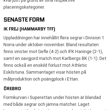
kval just på grund av sina respektive
placeringskategorier.
SENASTE FORM
IK FREJ (HAMMARBY TFF)
Uppladdningen har innehållit flera segrar i Division 1
Norra under oktober-november. Bland resultaten
finns vinster mot Gefle (4-2) och IFK Haninge (2-1),
samt en oavgjord match mot Karlbergs BK (1-1). Det
finns också en enskild förlust mot Athletic
Eskilstuna. Sammantaget visar hösten på
målproduktion och poängplock i Ettan.
ÖREBRO
Formkurvan i Superettan under hösten är blandad
med både segrar och jämna matcher. Laget