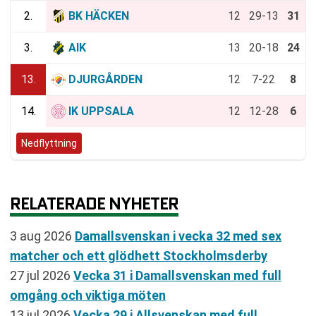
2.
BK HÄCKEN
12
29-13
31
3.
AIK
13
20-18
24
13.
DJURGÅRDEN
12
7-22
8
14.
IK UPPSALA
12
12-28
6
Nedflyttning
RELATERADE NYHETER
3 aug 2026
Damallsvenskan i vecka 32 med sex
matcher och ett glödhett Stockholmsderby
27 jul 2026
Vecka 31 i Damallsvenskan med full
omgång och viktiga möten
13 jul 2026
Vecka 29 i Allsvenskan med full