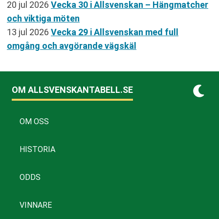
20 jul 2026
Vecka 30 i Allsvenskan – Hängmatcher
och viktiga möten
13 jul 2026
Vecka 29 i Allsvenskan med full
omgång och avgörande vägskäl
OM ALLSVENSKANTABELL.SE
OM OSS
HISTORIA
ODDS
VINNARE