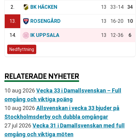
2.
BK HÄCKEN
13
33-14
34
13.
ROSENGÅRD
13
16-20
10
14.
IK UPPSALA
13
12-36
6
Nedflyttning
RELATERADE NYHETER
10 aug 2026
Vecka 33 i Damallsvenskan – Full
omgång och viktiga poäng
10 aug 2026
Allsvenskan i vecka 33 bjuder på
Stockholmsderby och dubbla omgångar
27 jul 2026
Vecka 31 i Damallsvenskan med full
omgång och viktiga möten