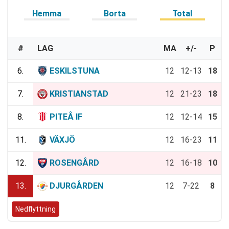
Hemma
Borta
Total
#
LAG
MA
+/-
P
6.
ESKILSTUNA
12
12-13
18
7.
KRISTIANSTAD
12
21-23
18
8.
PITEÅ IF
12
12-14
15
11.
VÄXJÖ
12
16-23
11
12.
ROSENGÅRD
12
16-18
10
13.
DJURGÅRDEN
12
7-22
8
Nedflyttning