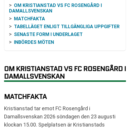
OM KRISTIANSTAD VS FC ROSENGÅRD I
DAMALLSVENSKAN
MATCHFAKTA
TABELLÄGET ENLIGT TILLGÄNGLIGA UPPGIFTER
SENASTE FORM I UNDERLAGET
INBÖRDES MÖTEN
ODDSEN INFÖR KRISTIANSTAD MOT FC
ROSENGÅRD
SÅ KAN DU FÖLJA MATCHEN
OM KRISTIANSTAD VS FC ROSENGÅRD I
VANLIGA FRÅGOR OM KRISTIANSTAD VS FC
DAMALLSVENSKAN
ROSENGÅRD
TABELL
RELATERADE NYHETER
MATCHFAKTA
Kristianstad tar emot FC Rosengård i
Damallsvenskan 2026 söndagen den 23 augusti
klockan 15.00. Spelplatsen är Kristianstads