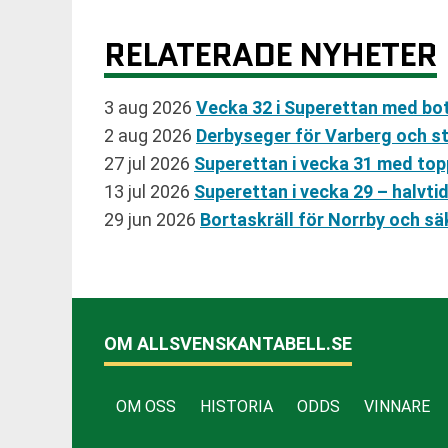
RELATERADE NYHETER
3 aug 2026
Vecka 32 i Superettan med bo
2 aug 2026
Derbyseger för Varberg och sta
27 jul 2026
Superettan i vecka 31 med t
13 jul 2026
Superettan i vecka 29 – halvti
29 jun 2026
Bortaskräll för Norrby och 
OM ALLSVENSKANTABELL.SE
OM OSS
HISTORIA
ODDS
VINNARE