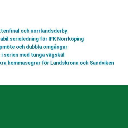
ttenfinal och norrlandsderby
bil serieledning för IFK Norrköping
oppmöte och dubbla omgångar
d i serien med tunga vägskäl
säkra hemmasegrar för Landskrona och Sandviken