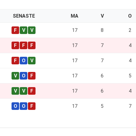
SENASTE
MA
V
O
17
8
2
17
7
4
17
7
4
17
6
5
17
6
4
17
5
7