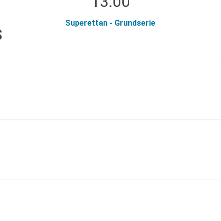
13:00
Superettan - Grundserie
S