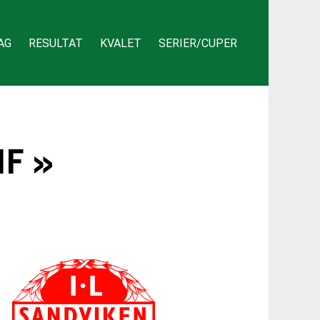
AG
RESULTAT
KVALET
SERIER/CUPER
F »