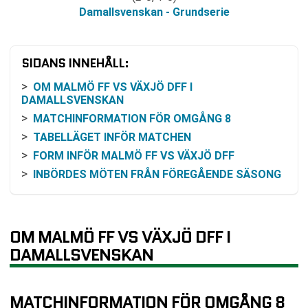
Damallsvenskan - Grundserie
SIDANS INNEHÅLL:
OM MALMÖ FF VS VÄXJÖ DFF I
DAMALLSVENSKAN
MATCHINFORMATION FÖR OMGÅNG 8
TABELLÄGET INFÖR MATCHEN
FORM INFÖR MALMÖ FF VS VÄXJÖ DFF
INBÖRDES MÖTEN FRÅN FÖREGÅENDE SÄSONG
ODDSEN OCH HUR DE KAN LÄSAS
SÅ KAN DU FÖLJA MATCHEN PÅ TV ELLER
ONLINE
OM MALMÖ FF VS VÄXJÖ DFF I
TÄVLINGSFORMAT OCH OMGÅNGENS LÄGE
DAMALLSVENSKAN
VANLIGA FRÅGOR OM MALMÖ FF VS VÄXJÖ DFF
TABELL
MATCHINFORMATION FÖR OMGÅNG 8
RELATERADE NYHETER