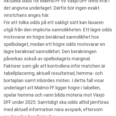
Aktuella odds för Malmö FF vs Växjö DFF finns inte i
det angivna underlaget. Därför bör ingen exakt
vinstchans anges här.
För att tolka odds på ett sakligt sätt kan läsaren
utgå från den implicita sannolikheten. Ett lägre odds
motsvarar en högre beräknad sannolikhet hos
spelbolaget, medan ett högre odds motsvarar en
lägre beräknad sannolikhet. Den beräkningen
påverkas också av spelbolagets marginal.
Faktorer som går att kontrollera inför matchen är
tabellplacering, aktuell resultatrad, hemma- och
bortaplan samt inbördes möten. I detta fall visar
underlaget att Malmö FF ligger högre i tabellen,
spelar hemma och vann båda mötena mot Växjö
DFF under 2025. Samtidigt ska odds alltid jämföras
med aktuell information nära avspark, eftersom