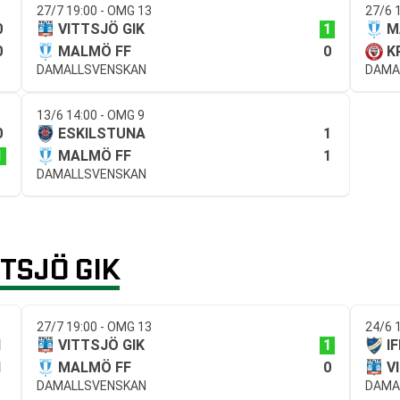
27/7 19:00 - OMG 13
27/6 
0
1
VITTSJÖ GIK
M
0
0
MALMÖ FF
K
DAMALLSVENSKAN
DAMA
13/6 14:00 - OMG 9
0
1
ESKILSTUNA
1
1
MALMÖ FF
DAMALLSVENSKAN
TSJÖ GIK
27/7 19:00 - OMG 13
24/6 
1
1
VITTSJÖ GIK
I
1
0
MALMÖ FF
V
DAMALLSVENSKAN
DAMA