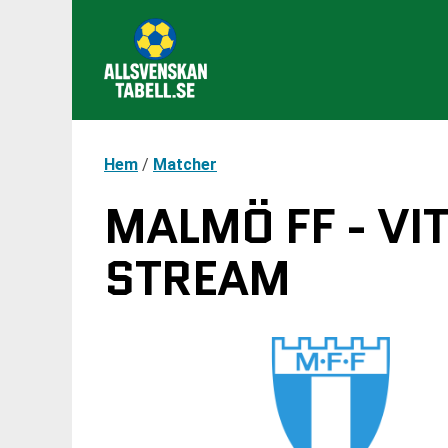
Hem
/
Matcher
MALMÖ FF - VI
STREAM