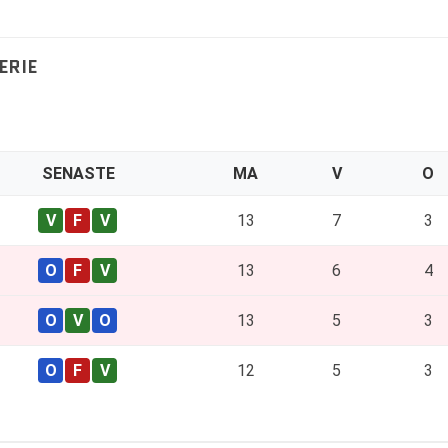
ERIE
SENASTE
MA
V
O
13
7
3
13
6
4
13
5
3
12
5
3