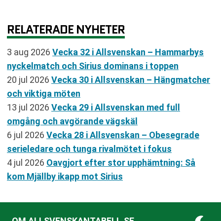
RELATERADE NYHETER
3 aug 2026
Vecka 32 i Allsvenskan – Hammarbys
nyckelmatch och Sirius dominans i toppen
20 jul 2026
Vecka 30 i Allsvenskan – Hängmatcher
och viktiga möten
13 jul 2026
Vecka 29 i Allsvenskan med full
omgång och avgörande vägskäl
6 jul 2026
Vecka 28 i Allsvenskan – Obesegrade
serieledare och tunga rivalmötet i fokus
4 jul 2026
Oavgjort efter stor upphämtning: Så
kom Mjällby ikapp mot Sirius
OM ALLSVENSKANTABELL.SE