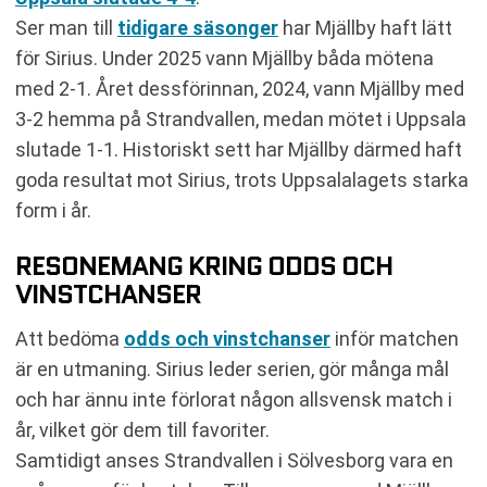
Ser man till
tidigare säsonger
har Mjällby haft lätt
för Sirius. Under 2025 vann Mjällby båda mötena
med 2-1. Året dessförinnan, 2024, vann Mjällby med
3-2 hemma på Strandvallen, medan mötet i Uppsala
slutade 1-1. Historiskt sett har Mjällby därmed haft
goda resultat mot Sirius, trots Uppsalalagets starka
form i år.
RESONEMANG KRING ODDS OCH
VINSTCHANSER
Att bedöma
odds och vinstchanser
inför matchen
är en utmaning. Sirius leder serien, gör många mål
och har ännu inte förlorat någon allsvensk match i
år, vilket gör dem till favoriter.
Samtidigt anses Strandvallen i Sölvesborg vara en