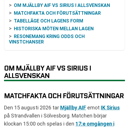
OM MJÄLLBY AIF VS SIRIUS I ALLSVENSKAN
MATCHFAKTA OCH FÖRUTSÄTTNINGAR
TABELLÄGE OCH LAGENS FORM
HISTORISKA MÖTEN MELLAN LAGEN
RESONEMANG KRING ODDS OCH
VINSTCHANSER
SÅ FÖLJER DU MATCHEN PÅ TV OCH ONLINE
VANLIGA FRÅGOR OM MJÄLLBY AIF VS SIRIUS
SENASTE RESULTAT MJÄLLBY AIF
OM MJÄLLBY AIF VS SIRIUS I
SENASTE RESULTAT SIRIUS
ALLSVENSKAN
RESULTAT INBÖRDES MÖTEN
TABELL
MATCHFAKTA OCH FÖRUTSÄTTNINGAR
KOMMANDE MATCHER MJÄLLBY AIF
KOMMANDE MATCHER SIRIUS
Den 15 augusti 2026 tar
Mjällby AIF
emot
IK Sirius
RELATERADE NYHETER
på Strandvallen i Sölvesborg. Matchen börjar
klockan 15:00 och spelas i den
17:e omgången i