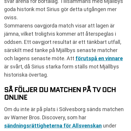
svår arena för bortalag. Tillsammans med Mjällbys
goda historik mot Sirius gör detta utgången mer
oviss.
Sommarens oavgjorda match visar att lagen är
jämna, vilket troligtvis kommer att återspeglas i
oddsen. Ett oavgjort resultat är ett tänkbart utfall,
särskilt med tanke på Mjällbys senaste matcher
och lagens senaste möte. Att
förutspå en vinnare
är svårt, då Sirius starka form ställs mot Mjällbys
historiska övertag.
SÅ FÖLJER DU MATCHEN PÅ TV OCH
ONLINE
Om du inte är på plats i Sölvesborg sänds matchen
av Warner Bros. Discovery, som har
sändningsrättigheterna för Allsvenskan
under