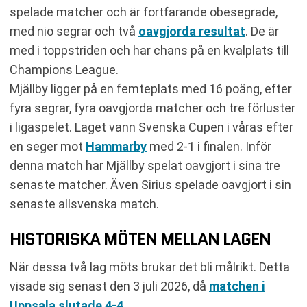
spelade matcher och är fortfarande obesegrade,
med nio segrar och två
oavgjorda resultat
. De är
med i toppstriden och har chans på en kvalplats till
Champions League.
Mjällby ligger på en femteplats med 16 poäng, efter
fyra segrar, fyra oavgjorda matcher och tre förluster
i ligaspelet. Laget vann Svenska Cupen i våras efter
en seger mot
Hammarby
med 2-1 i finalen. Inför
denna match har Mjällby spelat oavgjort i sina tre
senaste matcher. Även Sirius spelade oavgjort i sin
senaste allsvenska match.
HISTORISKA MÖTEN MELLAN LAGEN
När dessa två lag möts brukar det bli målrikt. Detta
visade sig senast den 3 juli 2026, då
matchen i
Uppsala slutade 4-4
.