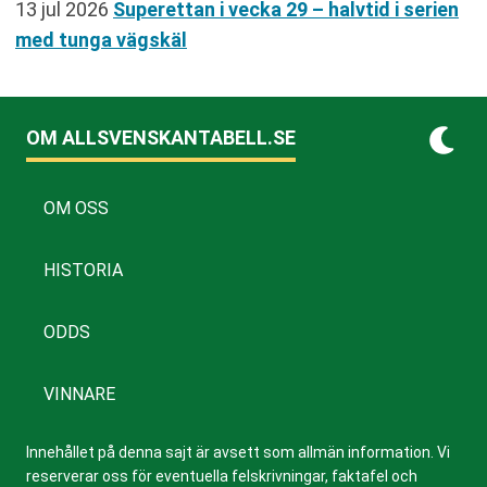
13 jul 2026
Superettan i vecka 29 – halvtid i serien
med tunga vägskäl
OM ALLSVENSKANTABELL.SE
OM OSS
HISTORIA
ODDS
VINNARE
Innehållet på denna sajt är avsett som allmän information. Vi
reserverar oss för eventuella felskrivningar, faktafel och