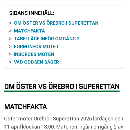
SIDANS INNEHÅLL:
OM ÖSTER VS ÖREBRO I SUPERETTAN
MATCHFAKTA
TABELLÄGE INFÖR OMGÅNG 2
FORM INFÖR MÖTET
INBÖRDES MÖTEN
VAD ODDSEN SÄGER
HISTORIK MELLAN KLUBBARNA
SÅ KAN MATCHEN FÖLJAS
OM ÖSTER VS ÖREBRO I SUPERETTAN
SPELSCHEMA EFTER OMGÅNG 2
VANLIGA FRÅGOR OM ÖSTER VS ÖREBRO
TABELL
MATCHFAKTA
RELATERADE NYHETER
Öster möter Örebro i Superettan 2026 lördagen den
11 april klockan 13.00. Matchen ingår i omgång 2 av