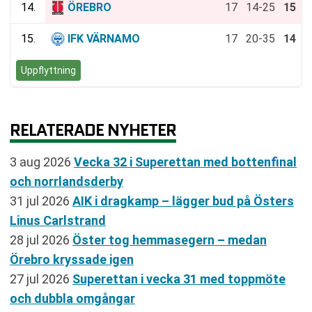
14.
ÖREBRO
17
14-25
15
15.
IFK VÄRNAMO
17
20-35
14
Uppflyttning
RELATERADE NYHETER
3 aug 2026
Vecka 32 i Superettan med bottenfinal
och norrlandsderby
31 jul 2026
AIK i dragkamp – lägger bud på Östers
Linus Carlstrand
28 jul 2026
Öster tog hemmasegern – medan
Örebro kryssade igen
27 jul 2026
Superettan i vecka 31 med toppmöte
och dubbla omgångar