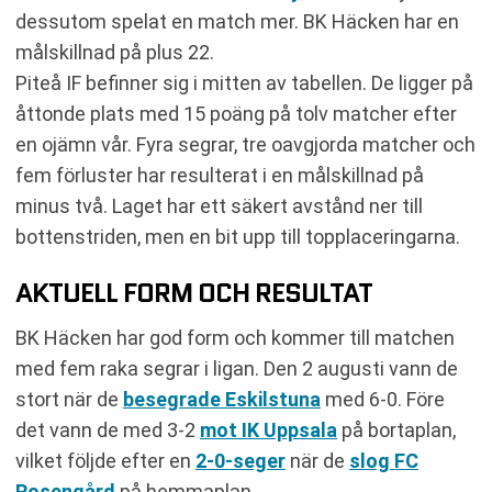
dessutom spelat en match mer. BK Häcken har en
målskillnad på plus 22.
Piteå IF befinner sig i mitten av tabellen. De ligger på
åttonde plats med 15 poäng på tolv matcher efter
en ojämn vår. Fyra segrar, tre oavgjorda matcher och
fem förluster har resulterat i en målskillnad på
minus två. Laget har ett säkert avstånd ner till
bottenstriden, men en bit upp till topplaceringarna.
AKTUELL FORM OCH RESULTAT
BK Häcken har god form och kommer till matchen
med fem raka segrar i ligan. Den 2 augusti vann de
stort när de
besegrade Eskilstuna
med 6-0. Före
det vann de med 3-2
mot IK Uppsala
på bortaplan,
vilket följde efter en
2-0-seger
när de
slog FC
Rosengård
på hemmaplan.