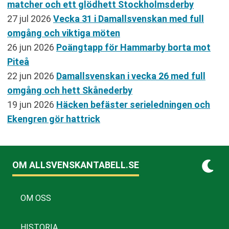
matcher och ett glödhett Stockholmsderby
27 jul 2026
Vecka 31 i Damallsvenskan med full
omgång och viktiga möten
26 jun 2026
Poängtapp för Hammarby borta mot
Piteå
22 jun 2026
Damallsvenskan i vecka 26 med full
omgång och hett Skånederby
19 jun 2026
Häcken befäster serieledningen och
Ekengren gör hattrick
OM ALLSVENSKANTABELL.SE
OM OSS
HISTORIA