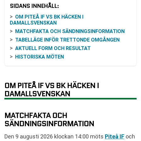
SIDANS INNEHÅLL:
OM PITEÅ IF VS BK HÄCKEN I
DAMALLSVENSKAN
MATCHFAKTA OCH SÄNDNINGSINFORMATION
TABELLÄGE INFÖR TRETTONDE OMGÅNGEN
AKTUELL FORM OCH RESULTAT
HISTORISKA MÖTEN
RESONEMANG KRING MATCHBILD OCH ODDS
KOMMANDE SPELSCHEMA
VANLIGA FRÅGOR OM PITEÅ IF VS BK HÄCKEN
OM PITEÅ IF VS BK HÄCKEN I
SENASTE RESULTAT PITEÅ IF
DAMALLSVENSKAN
SENASTE RESULTAT BK HÄCKEN
TABELL
MATCHFAKTA OCH
KOMMANDE MATCHER PITEÅ IF
SÄNDNINGSINFORMATION
KOMMANDE MATCHER BK HÄCKEN
RELATERADE NYHETER
Den 9 augusti 2026 klockan 14:00 möts
Piteå IF
och