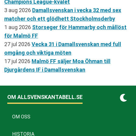
Champions League-kvalet
3 aug 2026
Damallsvenskan i vecka 32 med sex
matcher och ett glödhett Stockholmsderby
1 aug 2026
Storseger för Hammarby och mållöst
för Malmö FF
27 jul 2026
Vecka 31 i Damallsvenskan med full
omgång och viktiga möten
17 jul 2026
Malmö FF säljer Moa Öhman till
Djurgårdens IF i Damallsvenskan
OM ALLSVENSKANTABELL.SE
OM OSS
HISTORIA