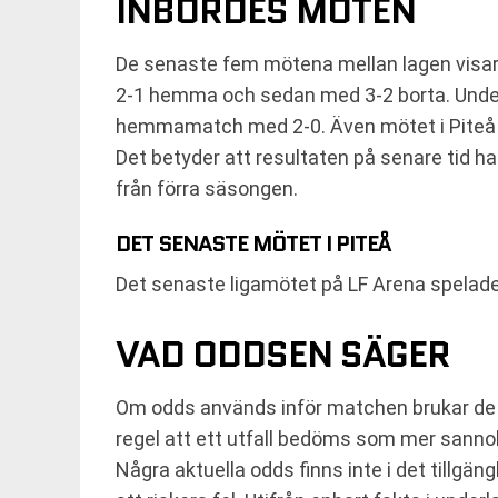
INBÖRDES MÖTEN
De senaste fem mötena mellan lagen visar
2-1 hemma och sedan med 3-2 borta. Under
hemmamatch med 2-0. Även mötet i Piteå 
Det betyder att resultaten på senare tid h
från förra säsongen.
DET SENASTE MÖTET I PITEÅ
Det senaste ligamötet på LF Arena spelade
VAD ODDSEN SÄGER
Om odds används inför matchen brukar de b
regel att ett utfall bedöms som mer sanno
Några aktuella odds finns inte i det tillgän