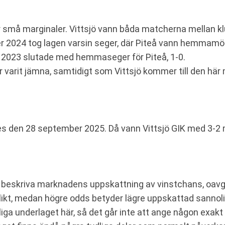
 små marginaler. Vittsjö vann båda matcherna mellan k
 2024 tog lagen varsin seger, där Piteå vann hemmamöt
2023 slutade med hemmaseger för Piteå, 1-0.
ar varit jämna, samtidigt som Vittsjö kommer till den h
s den 28 september 2025. Då vann Vittsjö GIK med 3-2 m
eskriva marknadens uppskattning av vinstchans, oavgjor
likt, medan högre odds betyder lägre uppskattad sannoli
gliga underlaget här, så det går inte att ange någon exak