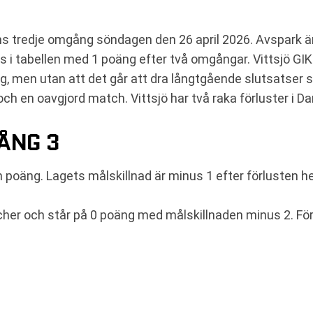
ns tredje omgång söndagen den 26 april 2026. Avspark är 
ts i tabellen med 1 poäng efter två omgångar. Vittsjö GI
, men utan att det går att dra långtgående slutsatser s
 och en oavgjord match. Vittsjö har två raka förluster i 
ÅNG 3
en poäng. Lagets målskillnad är minus 1 efter förlusten
atcher och står på 0 poäng med målskillnaden minus 2. F