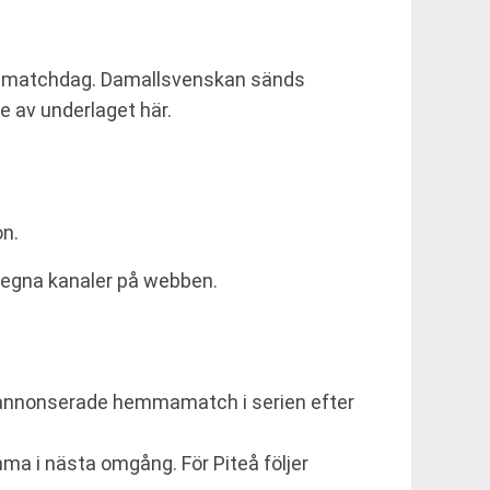
nära matchdag. Damallsvenskan sänds
e av underlaget här.
on.
s egna kanaler på webben.
ta annonserade hemmamatch i serien efter
mma i nästa omgång. För Piteå följer