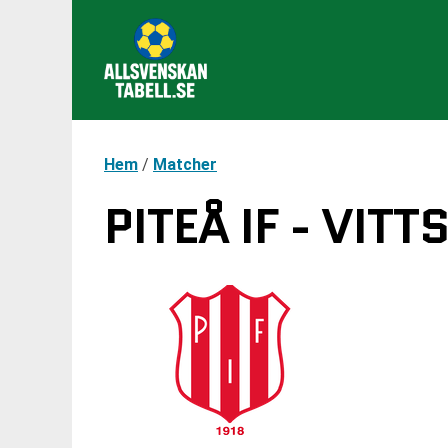
Hem
/
Matcher
PITEÅ IF - VIT