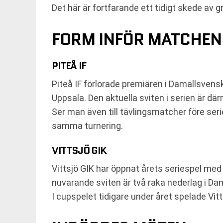
Det här är fortfarande ett tidigt skede av
FORM INFÖR MATCHEN
PITEÅ IF
Piteå IF förlorade premiären i Damallsven
Uppsala. Den aktuella sviten i serien är dä
Ser man även till tävlingsmatcher före se
samma turnering.
VITTSJÖ GIK
Vittsjö GIK har öppnat årets seriespel med
nuvarande sviten är två raka nederlag i D
I cupspelet tidigare under året spelade V