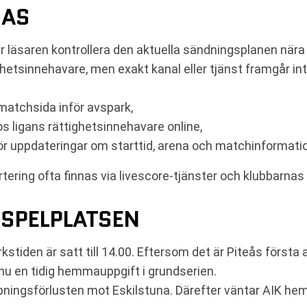
JAS
över läsaren kontrollera den aktuella sändningsplanen 
hetsinnehavare, men exakt kanal eller tjänst framgår int
 matchsida inför avspark,
s ligans rättighetsinnehavare online,
för uppdateringar om starttid, arena och matchinformati
ering ofta finnas via livescore-tjänster och klubbarna
 SPELPLATSEN
kstiden är satt till 14.00. Eftersom det är Piteås förs
nu en tidig hemmauppgift i grundserien.
öppningsförlusten mot Eskilstuna. Därefter väntar AIK he