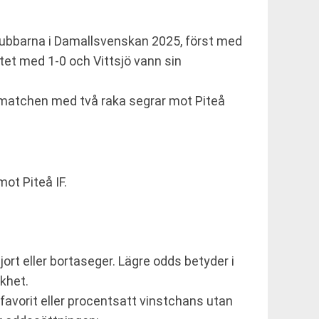
lubbarna i Damallsvenskan 2025, först med
et med 1-0 och Vittsjö vann sin
är matchen med två raka segrar mot Piteå
ot Piteå IF.
t eller bortaseger. Lägre odds betyder i
khet.
t favorit eller procentsatt vinstchans utan