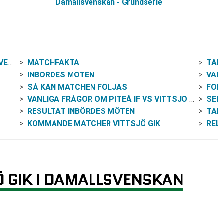
Damallsvenskan - Grundserie
KAN
MATCHFAKTA
TA
INBÖRDES MÖTEN
VA
SÅ KAN MATCHEN FÖLJAS
FÖ
VANLIGA FRÅGOR OM PITEÅ IF VS VITTSJÖ GIK
SE
RESULTAT INBÖRDES MÖTEN
TA
KOMMANDE MATCHER VITTSJÖ GIK
RE
JÖ GIK I DAMALLSVENSKAN