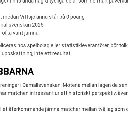
erlaget finns ändå några tydliga delar som normalt påverk
, medan Vittsjö ännu står på 0 poäng.
amallsvenskan 2025.
ofta varit jämna.
bliceras hos spelbolag eller statistikleverantörer, bör t
ppskattning, inte ett resultat.
UBBARNA
 föreningar i Damallsvenskan. Mötena mellan lagen de s
här matchen intressant ur ett historiskt perspektiv, även
stället återkommande jämna matcher mellan två lag som o