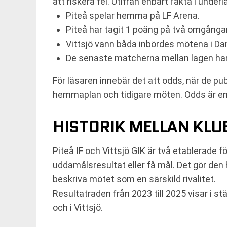
att riskera fel. Utifrån enbart fakta i und
Piteå spelar hemma på LF Arena.
Piteå har tagit 1 poäng på två omgångar
Vittsjö vann båda inbördes mötena i D
De senaste matcherna mellan lagen har 
För läsaren innebär det att odds, när de pu
hemmaplan och tidigare möten. Odds är en u
HISTORIK MELLAN KL
Piteå IF och Vittsjö GIK är två etablerade
uddamålsresultat eller få mål. Det gör den 
beskriva mötet som en särskild rivalitet.
Resultatraden från 2023 till 2025 visar i 
och i Vittsjö.