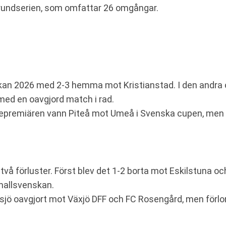
 grundserien, som omfattar 26 omgångar.
skan 2026 med 2-3 hemma mot Kristianstad. I den andra
rmed en oavgjord match i rad.
riepremiären vann Piteå mot Umeå i Svenska cupen, men 
 två förluster. Först blev det 1-2 borta mot Eskilstuna
amallsvenskan.
ittsjö oavgjort mot Växjö DFF och FC Rosengård, men fö