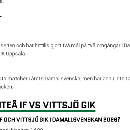
e.
T
i serien och har hittills gjort två mål på två omgångar i
 IK Uppsala.
örsta matcher i årets Damallsvenska, men har ännu inte t
äcken.
TEÅ IF VS VITTSJÖ GIK
F OCH VITTSJÖ GIK I DAMALLSVENSKAN 2026?