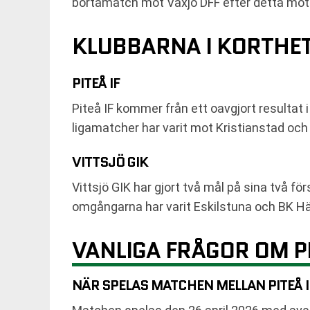
bortamatch mot Växjö DFF efter detta möt
KLUBBARNA I KORTHE
PITEÅ IF
Piteå IF kommer från ett oavgjort resultat 
ligamatcher har varit mot Kristianstad och
VITTSJÖ GIK
Vittsjö GIK har gjort två mål på sina två f
omgångarna har varit Eskilstuna och BK H
VANLIGA FRÅGOR OM PI
NÄR SPELAS MATCHEN MELLAN PITEÅ I