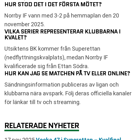
HUR STOD DET I DET FÖRSTA MÖTET?
Norrby IF vann med 3-2 på hemmaplan den 20
november 2025.
VILKA SERIER REPRESENTERAR KLUBBARNA I
KVALET?
Utsiktens BK kommer från Superettan
(nedflyttningskvalplats), medan Norrby IF
kvalificerade sig från Ettan Södra.
HUR KAN JAG SE MATCHEN PÅ TV ELLER ONLINE?
Sändningsinformation publiceras av ligan och
klubbarna nära avspark. Följ deras officiella kanaler
för länkar till tv och streaming.
RELATERADE NYHETER
17 nov 2025
Vecka 47 i Superettan – Kvalfinal,