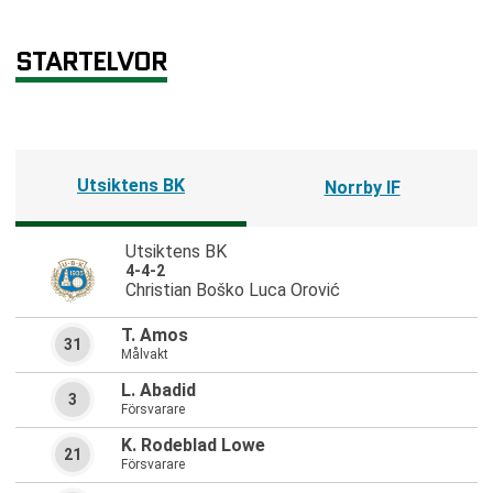
STARTELVOR
Utsiktens BK
Norrby IF
Utsiktens BK
4-4-2
Christian Boško Luca Orović
T. Amos
31
Målvakt
L. Abadid
3
Försvarare
K. Rodeblad Lowe
21
Försvarare