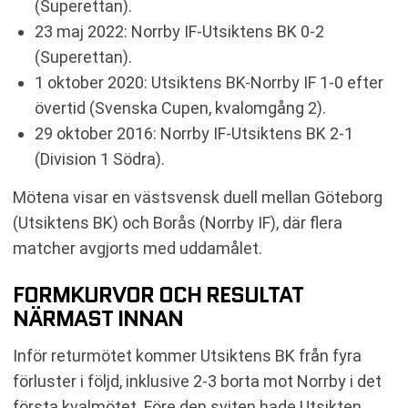
(Superettan).
23 maj 2022: Norrby IF-Utsiktens BK 0-2
(Superettan).
1 oktober 2020: Utsiktens BK-Norrby IF 1-0 efter
övertid (Svenska Cupen, kvalomgång 2).
29 oktober 2016: Norrby IF-Utsiktens BK 2-1
(Division 1 Södra).
Mötena visar en västsvensk duell mellan Göteborg
(Utsiktens BK) och Borås (Norrby IF), där flera
matcher avgjorts med uddamålet.
FORMKURVOR OCH RESULTAT
NÄRMAST INNAN
Inför returmötet kommer Utsiktens BK från fyra
förluster i följd, inklusive 2-3 borta mot Norrby i det
första kvalmötet. Före den sviten hade Utsikten