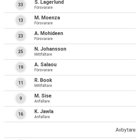
S. Lagerlund
33
Försvarare
M. Moenza
13
Försvarare
A. Mohideen
23
Försvarare
N. Johansson
25
Mittfältare
A. Salaou
19
Försvarare
R. Book
11
Mittfältare
M. Sise
9
Anfallare
K. Jawla
16
Anfallare
Avbytare