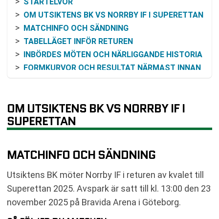
STARTELVOR
OM UTSIKTENS BK VS NORRBY IF I SUPERETTAN
MATCHINFO OCH SÄNDNING
TABELLÄGET INFÖR RETUREN
INBÖRDES MÖTEN OCH NÄRLIGGANDE HISTORIA
FORMKURVOR OCH RESULTAT NÄRMAST INNAN
FÖRUTSÄTTNINGAR I KVALFINALEN
ODDS OCH SANNOLIKHETSRESONEMANG UTAN
SPELRÅD
OM UTSIKTENS BK VS NORRBY IF I
VANLIGA FRÅGOR OM UTSIKTENS BK VS
SUPERETTAN
NORRBY IF
RELATERADE NYHETER
MATCHINFO OCH SÄNDNING
Utsiktens BK möter Norrby IF i returen av kvalet till
Superettan 2025. Avspark är satt till kl. 13:00 den 23
november 2025 på Bravida Arena i Göteborg.