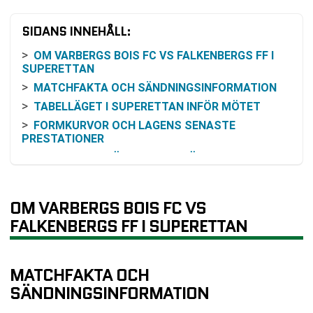
SIDANS INNEHÅLL:
OM VARBERGS BOIS FC VS FALKENBERGS FF I
SUPERETTAN
MATCHFAKTA OCH SÄNDNINGSINFORMATION
TABELLÄGET I SUPERETTAN INFÖR MÖTET
FORMKURVOR OCH LAGENS SENASTE
PRESTATIONER
HISTORISKA MÖTEN OCH INBÖRDES STATISTIK
FAVORITSKAP OCH BEDÖMNING AV ODDS
KOMMANDE SPELSCHEMA FÖR KLUBBARNA
OM VARBERGS BOIS FC VS
VANLIGA FRÅGOR OM VARBERGS BOIS FC VS
FALKENBERGS FF I SUPERETTAN
FALKENBERGS FF
TABELL
RELATERADE NYHETER
MATCHFAKTA OCH
SÄNDNINGSINFORMATION