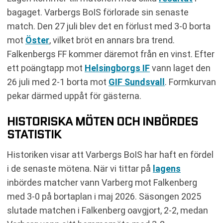
bagaget. Varbergs BoIS förlorade sin senaste
match. Den 27 juli blev det en förlust med 3-0 borta
mot
Öster
, vilket bröt en annars bra trend.
Falkenbergs FF kommer däremot från en vinst. Efter
ett poängtapp mot
Helsingborgs IF
vann laget den
26 juli med 2-1 borta mot
GIF Sundsvall
. Formkurvan
pekar därmed uppåt för gästerna.
HISTORISKA MÖTEN OCH INBÖRDES
STATISTIK
Historiken visar att Varbergs BoIS har haft en fördel
i de senaste mötena. När vi tittar på
lagens
inbördes matcher vann Varberg mot Falkenberg
med 3-0 på bortaplan i maj 2026. Säsongen 2025
slutade matchen i Falkenberg oavgjort, 2-2, medan