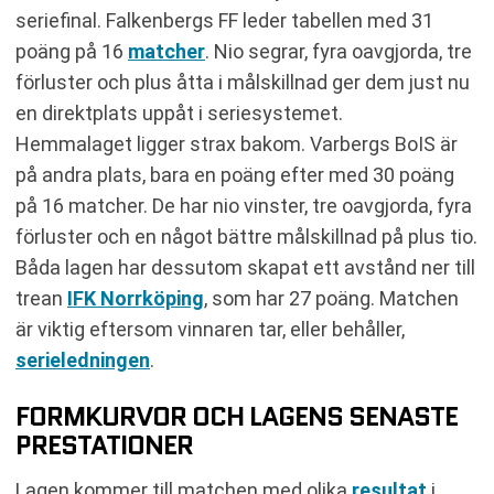
seriefinal. Falkenbergs FF leder tabellen med 31
poäng på 16
matcher
. Nio segrar, fyra oavgjorda, tre
förluster och plus åtta i målskillnad ger dem just nu
en direktplats uppåt i seriesystemet.
Hemmalaget ligger strax bakom. Varbergs BoIS är
på andra plats, bara en poäng efter med 30 poäng
på 16 matcher. De har nio vinster, tre oavgjorda, fyra
förluster och en något bättre målskillnad på plus tio.
Båda lagen har dessutom skapat ett avstånd ner till
trean
IFK Norrköping
, som har 27 poäng. Matchen
är viktig eftersom vinnaren tar, eller behåller,
serieledningen
.
FORMKURVOR OCH LAGENS SENASTE
PRESTATIONER
Lagen kommer till matchen med olika
resultat
i