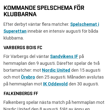
KOMMANDE SPELSCHEMA FÖR
KLUBBARNA
Efter derbyt väntar flera matcher.
Spelschemat i
Superettan
innebär en intensiv augusti för båda
klubbarna.
VARBERGS BOIS FC
För Varbergs del väntar
Sandvikens IF
på
hemmaplan den 9 augusti. Därefter spelar de två
bortamatcher: mot
Nordic United
den 15 augusti
och mot
Örebro
den 25 augusti. Månaden avslutas
på hemmaplan mot
IK Oddevold
den 30 augusti.
FALKENBERGS FF
Falkenberg spelar nästa match på hemmaplan mot
Nordic United den 8 augusti, följt av ännu en