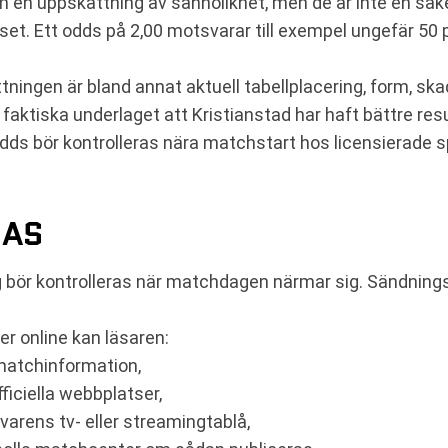
om en uppskattning av sannolikhet, men de är inte en sä
et. Ett odds på 2,00 motsvarar till exempel ungefär 50
ningen är bland annat aktuell tabellplacering, form, s
 faktiska underlaget att Kristianstad har haft bättre r
ds bör kontrolleras nära matchstart hos licensierade sp
JAS
bör kontrolleras när matchdagen närmar sig. Sändnings
ler online kan läsaren:
 matchinformation,
ficiella webbplatser,
arens tv- eller streamingtablå,