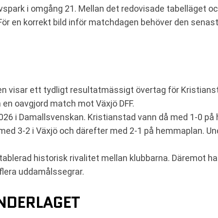
 avspark i omgång 21. Mellan det redovisade tabelläget
. För en korrekt bild inför matchdagen behöver den senas
 visar ett tydligt resultatmässigt övertag för Kristian
h en oavgjord match mot Växjö DFF.
2026 i Damallsvenskan. Kristianstad vann då med 1-0 på
 med 3-2 i Växjö och därefter med 2-1 på hemmaplan. Un
etablerad historisk rivalitet mellan klubbarna. Däremo
 flera uddamålssegrar.
UNDERLAGET