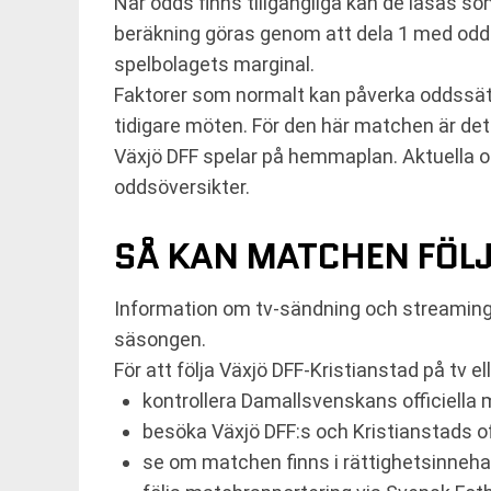
När odds finns tillgängliga kan de läsas s
beräkning göras genom att dela 1 med odds
spelbolagets marginal.
Faktorer som normalt kan påverka oddssätt
tidigare möten. För den här matchen är det
Växjö DFF spelar på hemmaplan. Aktuella od
oddsöversikter.
SÅ KAN MATCHEN FÖL
Information om tv-sändning och streaming 
säsongen.
För att följa Växjö DFF-Kristianstad på tv el
kontrollera Damallsvenskans officiella
besöka Växjö DFF:s och Kristianstads of
se om matchen finns i rättighetsinnehav