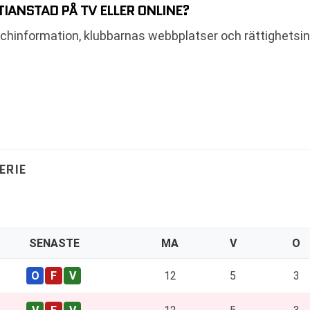
IANSTAD PÅ TV ELLER ONLINE?
tchinformation, klubbarnas webbplatser och rättighetsin
ERIE
SENASTE
MA
V
O
12
5
3