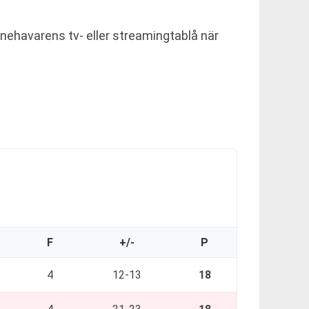
nehavarens tv- eller streamingtablå när
F
+/-
P
4
12-13
18