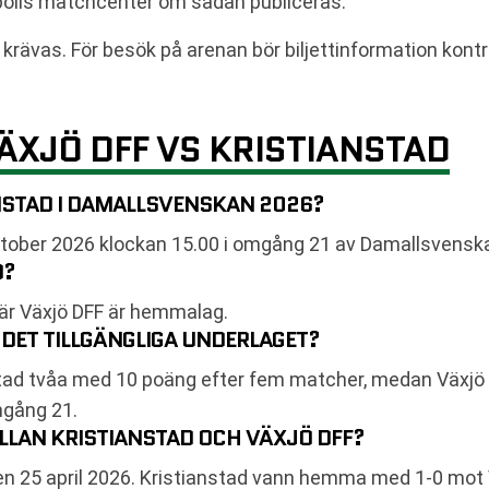
bolls matchcenter om sådan publiceras.
rävas. För besök på arenan bör biljettinformation kontro
ÄXJÖ DFF VS KRISTIANSTAD
NSTAD I DAMALLSVENSKAN 2026?
ktober 2026 klockan 15.00 i omgång 21 av Damallsvensk
D?
där Växjö DFF är hemmalag.
 DET TILLGÄNGLIGA UNDERLAGET?
nstad tvåa med 10 poäng efter fem matcher, medan Växjö
mgång 21.
LLAN KRISTIANSTAD OCH VÄXJÖ DFF?
n 25 april 2026. Kristianstad vann hemma med 1-0 mot 