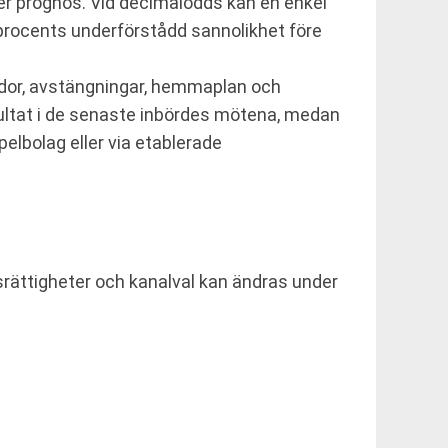
ker prognos. Vid decimalodds kan en enkel
 procents underförstådd sannolikhet före
kador, avstängningar, hemmaplan och
esultat i de senaste inbördes mötena, medan
elbolag eller via etablerade
rättigheter och kanalval kan ändras under