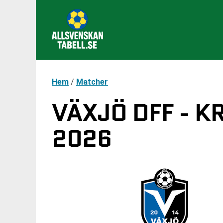
Hem
/
Matcher
VÄXJÖ DFF - K
2026