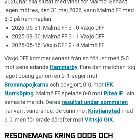
2026, har alla slutat med vinst för Malmö. Senast
lagen möttes, den 31 maj 2026, vann Malmö FF med
3-0 på hemmaplan.
2026-05-31: Malmö FF 3 - 0 Växjö DFF
2025-08-30: Malmö FF 3 - 1 Växjö DFF
2025-05-16: Växjö DFF 2 - 4 Malmö FF
Växjö DFF kommer senast från en förlust med 5-0
mot serieledande
Hammarby
. Före den matchen tog
laget poäng genom en 2-1-seger mot
Brommapojkarna
och oavgjort, 0-0, mot
IFK
Norrköping
. Malmö FF spelade 0-0 mot
Piteå IF
i sin
senaste match. Deras
resultat under sommaren
har varit varierande. De vann mot
Kristianstad
med
6-0, men förlorade därefter mot
Vittsjö GIK
.
RESONEMANG KRING ODDS OCH