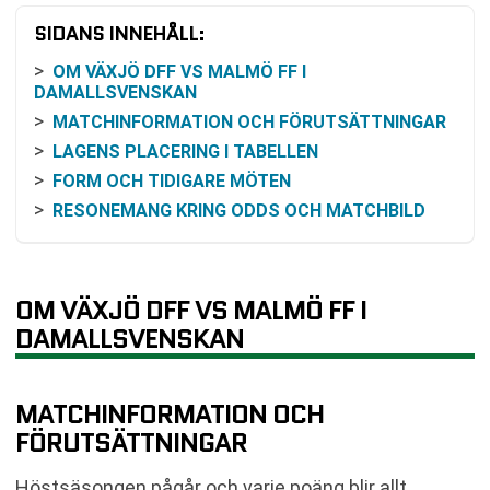
SIDANS INNEHÅLL:
OM VÄXJÖ DFF VS MALMÖ FF I
DAMALLSVENSKAN
MATCHINFORMATION OCH FÖRUTSÄTTNINGAR
LAGENS PLACERING I TABELLEN
FORM OCH TIDIGARE MÖTEN
RESONEMANG KRING ODDS OCH MATCHBILD
SÅ FÖLJER DU MATCHEN PÅ TV OCH ONLINE
VANLIGA FRÅGOR OM VÄXJÖ DFF VS MALMÖ FF
TABELL
OM VÄXJÖ DFF VS MALMÖ FF I
RELATERADE NYHETER
DAMALLSVENSKAN
MATCHINFORMATION OCH
FÖRUTSÄTTNINGAR
Höstsäsongen pågår och varje poäng blir allt