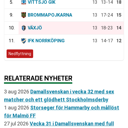
5.
VITTSJÖ GIK
13
13-14
18
9.
BROMMAPOJKARNA
13
17-24
15
10.
VÄXJÖ
13
18-23
14
11.
IFK NORRKÖPING
13
14-17
12
Nedflyttning
RELATERADE NYHETER
3 aug 2026
Damallsvenskan i vecka 32 med sex
matcher och ett glödhett Stockholmsderby
1 aug 2026
Storseger för Hammarby och mållöst
för Malmö FF
27 jul 2026
Vecka 31 i Damallsvenskan med full