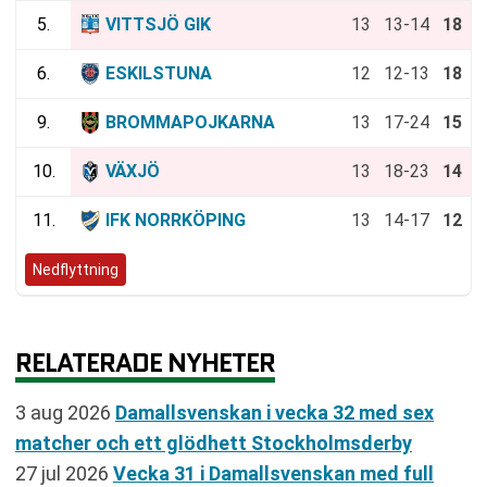
5.
VITTSJÖ GIK
13
13-14
18
6.
ESKILSTUNA
12
12-13
18
9.
BROMMAPOJKARNA
13
17-24
15
10.
VÄXJÖ
13
18-23
14
11.
IFK NORRKÖPING
13
14-17
12
Nedflyttning
RELATERADE NYHETER
3 aug 2026
Damallsvenskan i vecka 32 med sex
matcher och ett glödhett Stockholmsderby
27 jul 2026
Vecka 31 i Damallsvenskan med full