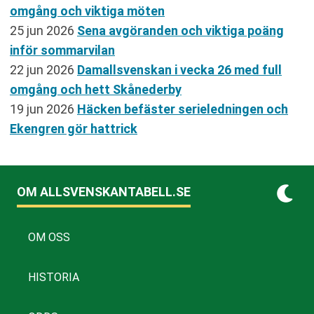
omgång och viktiga möten
25 jun 2026
Sena avgöranden och viktiga poäng
inför sommarvilan
22 jun 2026
Damallsvenskan i vecka 26 med full
omgång och hett Skånederby
19 jun 2026
Häcken befäster serieledningen och
Ekengren gör hattrick
OM ALLSVENSKANTABELL.SE
OM OSS
HISTORIA