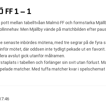
FF 1 – 1
ad pott mellan tabelltvåan Malmö FF och formstarka Mjäl
 bollinnehav. Men Mjällby vände på matchbilden efter paus 
 de senaste inbördes mötena, med tre segrar på de fyra 
nför mötet, där oddsen inte tydligt pekade ut en favori
flera avslut gick utanför målramen.
staplats i tabellen och förlänger sin svit utan förlust. 
 spelade matcher. Med tuffa matcher kvar i spelschemat
 17:46