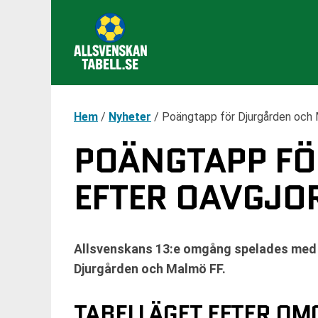
Hem
/
Nyheter
/
Poängtapp för Djurgården och 
POÄNGTAPP FÖ
EFTER OAVGJO
Allsvenskans 13:e omgång spelades med t
Djurgården och Malmö FF.
TABELLÄGET EFTER OM