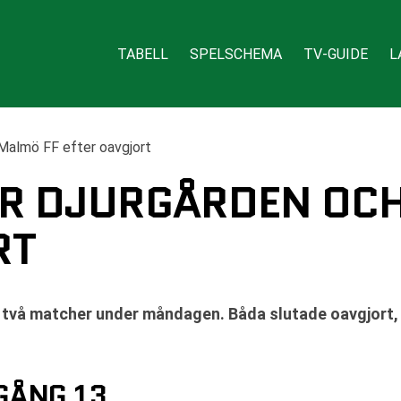
TABELL
SPELSCHEMA
TV-GUIDE
L
Malmö FF efter oavgjort
R DJURGÅRDEN OCH
RT
vå matcher under måndagen. Båda slutade oavgjort, v
GÅNG 13