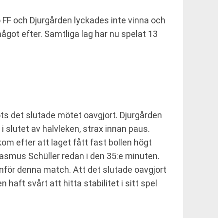
ö FF och Djurgården lyckades inte vinna och
ågot efter. Samtliga lag har nu spelat 13
ts det slutade mötet oavgjort. Djurgården
i slutet av halvleken, strax innan paus.
m efter att laget fått fast bollen högt
 Rasmus Schüller redan i den 35:e minuten.
 inför denna match. Att det slutade oavgjort
ft svårt att hitta stabilitet i sitt spel