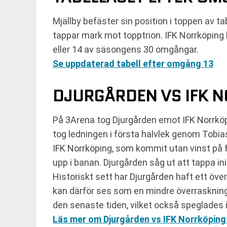
Mjällby befäster sin position i toppen av 
tappar mark mot topptrion. IFK Norrköping h
eller 14 av säsongens 30 omgångar.
Se uppdaterad tabell efter omgång 13
DJURGÅRDEN VS IFK N
På 3Arena tog Djurgården emot IFK Norrköpi
tog ledningen i första halvlek genom Tobias 
IFK Norrköping, som kommit utan vinst på fy
upp i banan. Djurgården såg ut att tappa in
Historiskt sett har Djurgården haft ett öve
kan därför ses som en mindre överraskning g
den senaste tiden, vilket också speglades
Läs mer om Djurgården vs IFK Norrköping