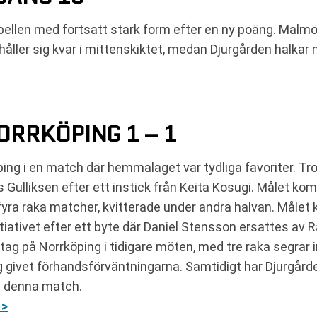
tabellen med fortsatt stark form efter en ny poäng. Malm
åller sig kvar i mittenskiktet, medan Djurgården halkar n
ORRKÖPING 1 – 1
ng i en match där hemmalaget var tydliga favoriter. Tro
Gulliksen efter ett instick från Keita Kosugi. Målet kom 
ra raka matcher, kvitterade under andra halvan. Målet ko
itiativet efter ett byte där Daniel Stensson ersattes av
rtag på Norrköping i tidigare möten, med tre raka segrar
ivet förhandsförväntningarna. Samtidigt har Djurgården ha
 i denna match.
 >