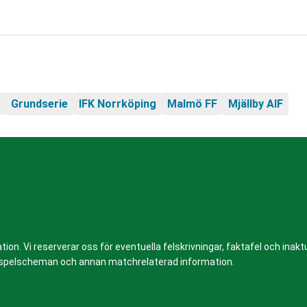
Grundserie
IFK Norrköping
Malmö FF
Mjällby AIF
n. Vi reserverar oss för eventuella felskrivningar, faktafel och inaktue
er, spelscheman och annan matchrelaterad information.